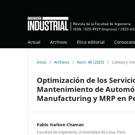
Actual
Archivos
Ética editorial
Convocato
Inicio
/
Archivos
/
Núm. 48 (2025)
/
Calidad y me
Optimización de los Servici
Mantenimiento de Automóvi
Manufacturing y MRP en P
Pablo Harboe-Chaman
Facultad de Ingeniería, Universidad de Lima, Perú