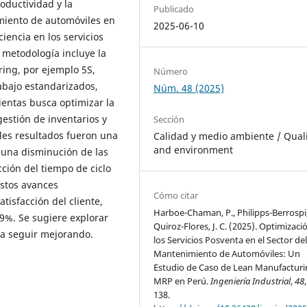
roductividad y la
Publicado
imiento de automóviles en
2025-06-10
iencia en los servicios
a metodología incluye la
ing, por ejemplo 5S,
Número
abajo estandarizados,
Núm. 48 (2025)
ientas busca optimizar la
gestión de inventarios y
Sección
ales resultados fueron una
Calidad y medio ambiente / Qual
and environment
 una disminución de las
ción del tiempo de ciclo
Estos avances
Cómo citar
tisfacción del cliente,
Harboe-Chaman, P., Philipps-Berrospi,
9%. Se sugiere explorar
Quiroz-Flores, J. C. (2025). Optimizaci
ara seguir mejorando.
los Servicios Posventa en el Sector de
Mantenimiento de Automóviles: Un
Estudio de Caso de Lean Manufacturi
MRP en Perú.
Ingeniería Industrial
,
48
138.