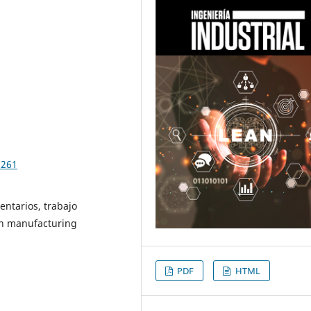
7261
entarios, trabajo
ean manufacturing
PDF
HTML