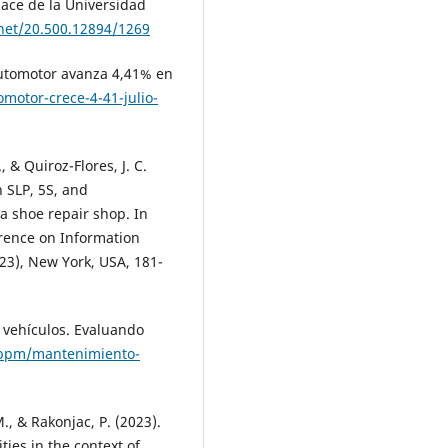
pace de la Universidad
.net/20.500.12894/1269
automotor avanza 4,41% en
omotor-crece-4-41-julio-
 & Quiroz-Flores, J. C.
 SLP, 5S, and
 a shoe repair shop. In
erence on Information
), New York, USA, 181-
 vehículos. Evaluando
/bpm/mantenimiento-
M., & Rakonjac, P. (2023).
ies in the context of