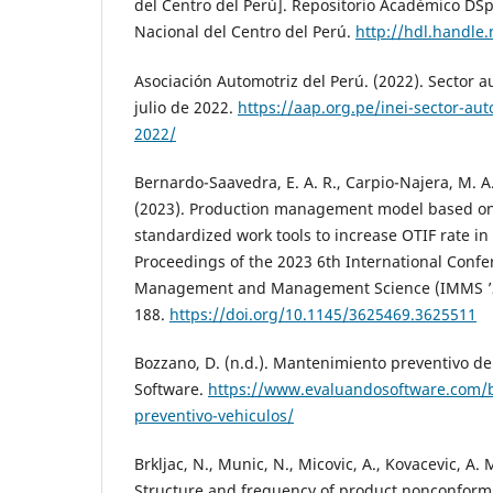
del Centro del Perú]. Repositorio Académico DS
Nacional del Centro del Perú.
http://hdl.handle
Asociación Automotriz del Perú. (2022). Sector 
julio de 2022.
https://aap.org.pe/inei-sector-aut
2022/
Bernardo-Saavedra, E. A. R., Carpio-Najera, M. A.,
(2023). Production management model based on
standardized work tools to increase OTIF rate in
Proceedings of the 2023 6th International Conf
Management and Management Science (IMMS ’23
188.
https://doi.org/10.1145/3625469.3625511
Bozzano, D. (n.d.). Mantenimiento preventivo de
Software.
https://www.evaluandosoftware.com
preventivo-vehiculos/
Brkljac, N., Munic, N., Micovic, A., Kovacevic, A. 
Structure and frequency of product nonconformit