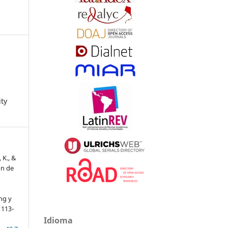
ity
 K., &
ón de
l
ng y
, 113-
Idioma