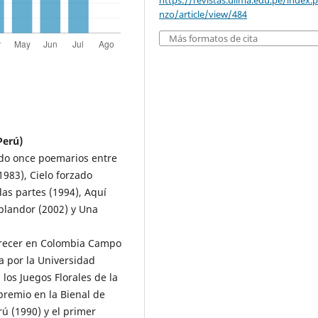
https://revistas.ulima.edu.pe/index.p
nzo/article/view/484
Más formatos de cita
Perú)
ado once poemarios entre
983), Cielo forzado
das partes (1994), Aquí
plandor (2002) y Una
arecer en Colombia Campo
a por la Universidad
los Juegos Florales de la
premio en la Bienal de
rú (1990) y el primer