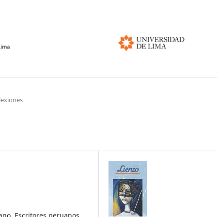
flexiones
no, Escritores peruanos,