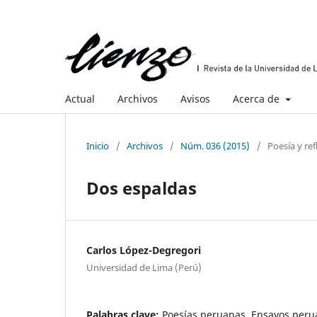
Actual
Archivos
Avisos
Acerca de
Inicio
/
Archivos
/
Núm. 036 (2015)
/
Poesía y re
Dos espaldas
Carlos López-Degregori
Universidad de Lima (Perú)
Palabras clave:
Poesías peruanas, Ensayos perua