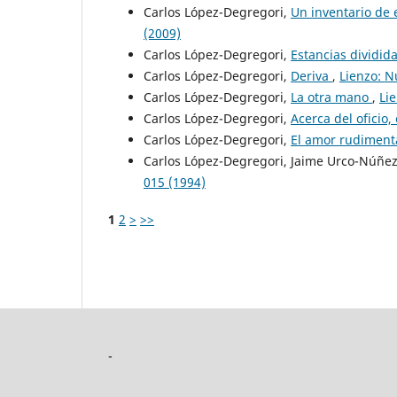
Carlos López-Degregori,
Un inventario de 
(2009)
Carlos López-Degregori,
Estancias dividid
Carlos López-Degregori,
Deriva
,
Lienzo: N
Carlos López-Degregori,
La otra mano
,
Li
Carlos López-Degregori,
Acerca del oficio,
Carlos López-Degregori,
El amor rudiment
Carlos López-Degregori, Jaime Urco-Núñe
015 (1994)
1
2
>
>>
-