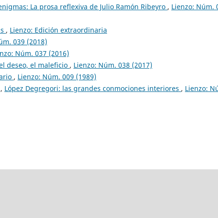
enigmas: La prosa reflexiva de Julio Ramón Ribeyro
,
Lienzo: Núm. 
as
,
Lienzo: Edición extraordinaria
úm. 039 (2018)
enzo: Núm. 037 (2016)
 el deseo, el maleficio
,
Lienzo: Núm. 038 (2017)
ario
,
Lienzo: Núm. 009 (1989)
z,
López Degregori: las grandes conmociones interiores
,
Lienzo: N