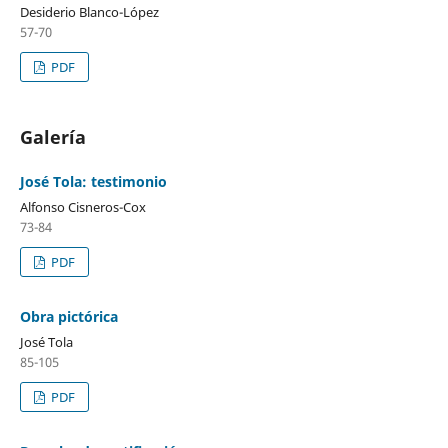
Desiderio Blanco-López
57-70
PDF
Galería
José Tola: testimonio
Alfonso Cisneros-Cox
73-84
PDF
Obra pictórica
José Tola
85-105
PDF