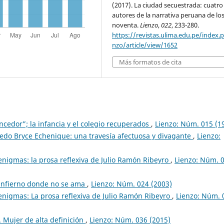
(2017). La ciudad secuestrada: cuatro
autores de la narrativa peruana de lo
noventa.
Lienzo
,
022
, 233-280.
https://revistas.ulima.edu.pe/index.p
nzo/article/view/1652
Más formatos de cita
ncedor”; la infancia y el colegio recuperados
,
Lienzo: Núm. 015 (1
redo Bryce Echenique: una travesía afectuosa y divagante
,
Lienzo:
enigmas: la prosa reflexiva de Julio Ramón Ribeyro
,
Lienzo: Núm. 
 infierno donde no se ama
,
Lienzo: Núm. 024 (2003)
enigmas: La prosa reflexiva de Julio Ramón Ribeyro
,
Lienzo: Núm. 
. Mujer de alta definición
,
Lienzo: Núm. 036 (2015)