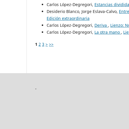
Carlos López-Degregori,
Estancias dividid
Desiderio Blanco, Jorge Eslava-Calvo,
Entre
Edición extraordinaria
Carlos López-Degregori,
Deriva
,
Lienzo: N
Carlos López-Degregori,
La otra mano
,
Li
1
2
3
>
>>
-