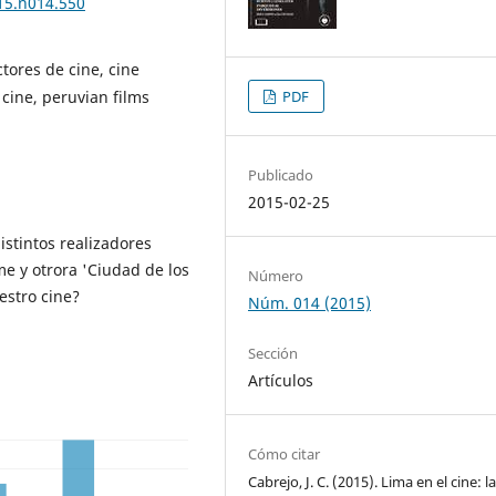
015.n014.550
tores de cine, cine
 cine, peruvian films
PDF
Publicado
2015-02-25
stintos realizadores
e y otrora 'Ciudad de los
Número
estro cine?
Núm. 014 (2015)
Sección
Artículos
Cómo citar
Cabrejo, J. C. (2015). Lima en el cine: l