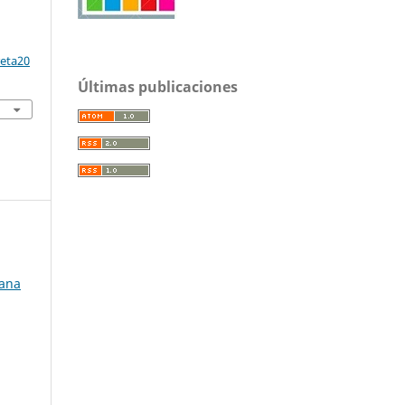
reta20
Últimas publicaciones
ana