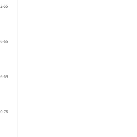
52-55
56-65
66-69
70-78