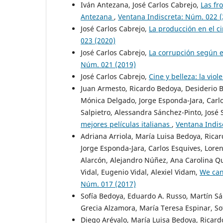
Iván Antezana, José Carlos Cabrejo,
Las fr
Antezana
,
Ventana Indiscreta: Núm. 022 (
José Carlos Cabrejo,
La producción en el c
023 (2020)
José Carlos Cabrejo,
La corrupción según e
Núm. 021 (2019)
José Carlos Cabrejo,
Cine y belleza: la vio
Juan Armesto, Ricardo Bedoya, Desiderio Bl
Mónica Delgado, Jorge Esponda-Jara, Carlos
Salpietro, Alessandra Sánchez-Pinto, José 
mejores películas italianas
,
Ventana Indis
Adriana Arriola, María Luisa Bedoya, Rica
Jorge Esponda-Jara, Carlos Esquives, Loren
Alarcón, Alejandro Núñez, Ana Carolina Qu
Vidal, Eugenio Vidal, Alexiel Vidam,
We can
Núm. 017 (2017)
Sofía Bedoya, Eduardo A. Russo, Martín Sán
Grecia Alzamora, María Teresa Espinar, S
Diego Arévalo, María Luisa Bedoya, Ricardo