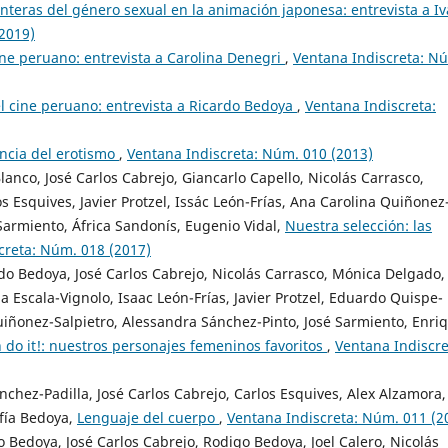
onteras del género sexual en la animación japonesa: entrevista a I
2019)
ine peruano: entrevista a Carolina Denegri
,
Ventana Indiscreta: N
l cine peruano: entrevista a Ricardo Bedoya
,
Ventana Indiscreta:
lencia del erotismo
,
Ventana Indiscreta: Núm. 010 (2013)
anco, José Carlos Cabrejo, Giancarlo Capello, Nicolás Carrasco,
 Esquives, Javier Protzel, Issác León-Frías, Ana Carolina Quiñonez
Sarmiento, África Sandonís, Eugenio Vidal,
Nuestra selección: las
creta: Núm. 018 (2017)
rdo Bedoya, José Carlos Cabrejo, Nicolás Carrasco, Mónica Delgado,
a Escala-Vignolo, Isaac León-Frías, Javier Protzel, Eduardo Quispe-
iñonez-Salpietro, Alessandra Sánchez-Pinto, José Sarmiento, Enri
 do it!: nuestros personajes femeninos favoritos
,
Ventana Indiscre
chez-Padilla, José Carlos Cabrejo, Carlos Esquives, Alex Alzamora,
ofía Bedoya,
Lenguaje del cuerpo
,
Ventana Indiscreta: Núm. 011 (2
 Bedoya, José Carlos Cabrejo, Rodigo Bedoya, Joel Calero, Nicolás