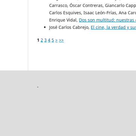
Carrasco, Óscar Contreras, Giancarlo Capp
Carlos Esquives, Isaac León-Frías, Ana Caro
Enrique Vidal,
Dos son multitud: nuestras 
José Carlos Cabrejo,
El cine, la verdad y s
1
2
3
4
5
>
>>
-