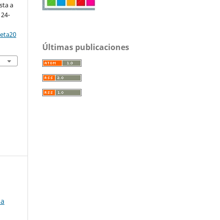
sta a
 24-
reta20
Últimas publicaciones
ia