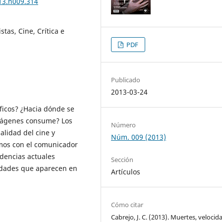
013.n009.314
stas, Cine, Crítica e
PDF
Publicado
2013-03-24
áficos? ¿Hacia dónde se
imágenes consume? Los
Número
alidad del cine y
Núm. 009 (2013)
amos con el comunicador
ndencias actuales
Sección
lidades que aparecen en
Artículos
Cómo citar
Cabrejo, J. C. (2013). Muertes, velocid