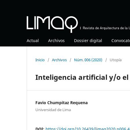
Actual
Archivos
Dossier digital
Convocat
Inicio
/
Archivos
/
Núm. 006 (2020)
/
Utopía
Inteligencia artificial y/o e
Favio Chumpitaz Requena
Universidad de Lima
DOI:
https://doi.org/10.26439/limaq2020.n006.