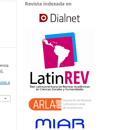
Revista indexada en
encia
6),
n006.4