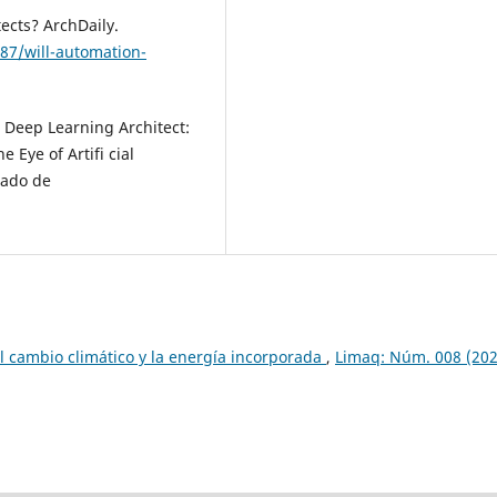
tects? ArchDaily.
87/will-automation-
). Deep Learning Architect:
 Eye of Artifi cial
rado de
l cambio climático y la energía incorporada
,
Limaq: Núm. 008 (202