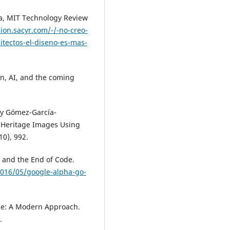
ara, MIT Technology Review
ion.sacyr.com/-/-no-creo-
quitectos-el-diseno-es-mas-
on, AI, and the coming
. y Gómez-García-
al Heritage Images Using
0), 992.
ce and the End of Code.
016/05/google-alpha-go-
gence: A Modern Approach.
.