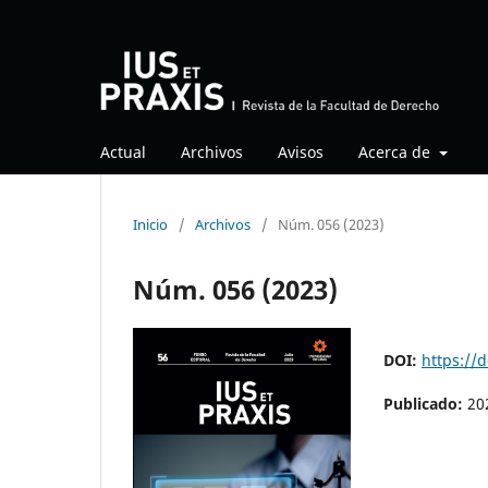
Actual
Archivos
Avisos
Acerca de
Inicio
/
Archivos
/
Núm. 056 (2023)
Núm. 056 (2023)
DOI:
https://
Publicado:
20