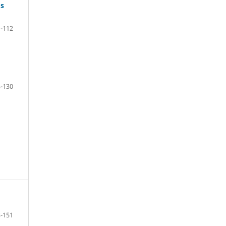
os
-112
-130
-151