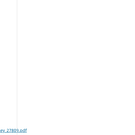
ey_27809.pdf