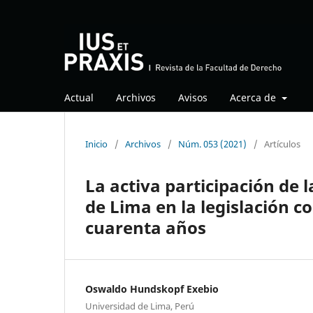
Actual
Archivos
Avisos
Acerca de
Inicio
/
Archivos
/
Núm. 053 (2021)
/
Artículos
La activa participación de 
de Lima en la legislación c
cuarenta años
Oswaldo Hundskopf Exebio
Universidad de Lima, Perú