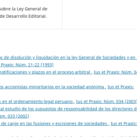
sobre la Ley General de
e Desarrollo Editorial.
 de disolución y liquidación en la ley General de Sociedades y en 
t Praxis: Núm. 21-22 (1993)
otificaciones y plazos en el proceso arbitral
,
Ius et Praxis: Núm. 
os accionistas minoritarios en la sociedad anónima
,
Ius et Praxis:
s en el ordenamiento legal peruano
,
Ius et Praxis: Núm. 034 (2003
al estudio de los supuestos de responsabilidad de los directores 
Núm. 033 (2002)
s de canje en las fusiones y escisiones de sociedades
,
Ius et Praxis: