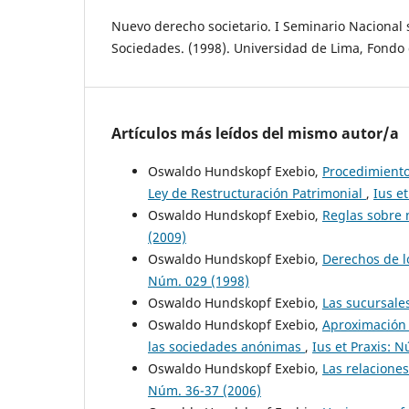
Nuevo derecho societario. I Seminario Nacional 
Sociedades. (1998). Universidad de Lima, Fondo d
Artículos más leídos del mismo autor/a
Oswaldo Hundskopf Exebio,
Procedimientos
Ley de Restructuración Patrimonial
,
Ius e
Oswaldo Hundskopf Exebio,
Reglas sobre n
(2009)
Oswaldo Hundskopf Exebio,
Derechos de l
Núm. 029 (1998)
Oswaldo Hundskopf Exebio,
Las sucursale
Oswaldo Hundskopf Exebio,
Aproximación 
las sociedades anónimas
,
Ius et Praxis: 
Oswaldo Hundskopf Exebio,
Las relacione
Núm. 36-37 (2006)