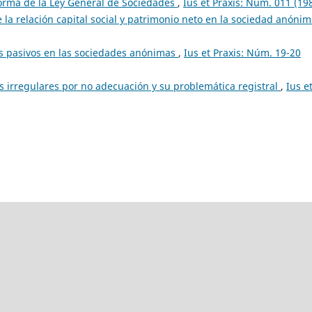
orma de la Ley General de Sociedades
,
Ius et Praxis: Núm. 011 (19
 la relación capital social y patrimonio neto en la sociedad anóni
s pasivos en las sociedades anónimas
,
Ius et Praxis: Núm. 19-20
s irregulares por no adecuación y su problemática registral
,
Ius e