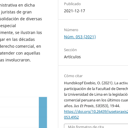
Publicado
nistrativa en dicha
2021-12-17
 juristas de gran
solidación de diversas
 especial
Número
mente, se ilustran los
Núm. 053 (2021)
gar en las décadas
 derecho comercial, en
Sección
 atender con aquellas
Artículos
as involucraron.
Cómo citar
Hundskopf Exebio, O. (2021). La activ
participación de la Facultad de Derec
la Universidad de Lima en la legislaci
comercial peruana en los últimos cua
años.
Ius Et Praxis
,
53
(053), 19-44.
https://doi.org/10.26439/iusetpraxis
053.4952
Más formatos de cita