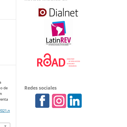
a
Redes sociales
ho de
ón
renta
2021.n