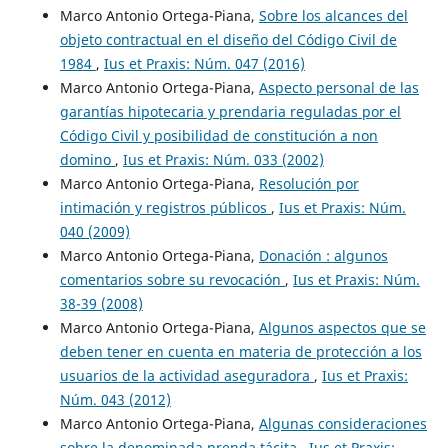
Marco Antonio Ortega-Piana,
Sobre los alcances del
objeto contractual en el diseño del Código Civil de
1984
,
Ius et Praxis: Núm. 047 (2016)
Marco Antonio Ortega-Piana,
Aspecto personal de las
garantías hipotecaria y prendaria reguladas por el
Código Civil y posibilidad de constitución a non
domino
,
Ius et Praxis: Núm. 033 (2002)
Marco Antonio Ortega-Piana,
Resolución por
intimación y registros públicos
,
Ius et Praxis: Núm.
040 (2009)
Marco Antonio Ortega-Piana,
Donación : algunos
comentarios sobre su revocación
,
Ius et Praxis: Núm.
38-39 (2008)
Marco Antonio Ortega-Piana,
Algunos aspectos que se
deben tener en cuenta en materia de protección a los
usuarios de la actividad aseguradora
,
Ius et Praxis:
Núm. 043 (2012)
Marco Antonio Ortega-Piana,
Algunas consideraciones
sobre la denominada prenda tácita
,
Ius et Praxis: