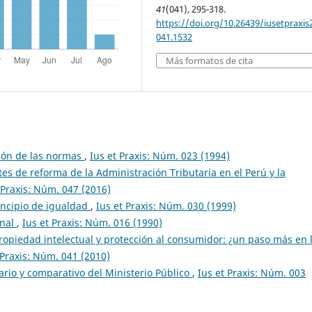
41
(041), 295-318.
https://doi.org/10.26439/iusetpraxis
041.1532
Más formatos de cita
ción de las normas
,
Ius et Praxis: Núm. 023 (1994)
tes de reforma de la Administración Tributaria en el Perú y la
 Praxis: Núm. 047 (2016)
rincipio de igualdad
,
Ius et Praxis: Núm. 030 (1999)
onal
,
Ius et Praxis: Núm. 016 (1990)
opiedad intelectual y protección al consumidor: ¿un paso más en 
 Praxis: Núm. 041 (2010)
inario y comparativo del Ministerio Público
,
Ius et Praxis: Núm. 003