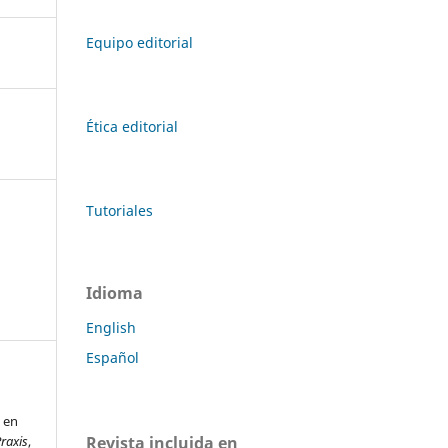
Equipo editorial
Ética editorial
Tutoriales
Idioma
English
Español
 en
Revista incluida en
Praxis
,