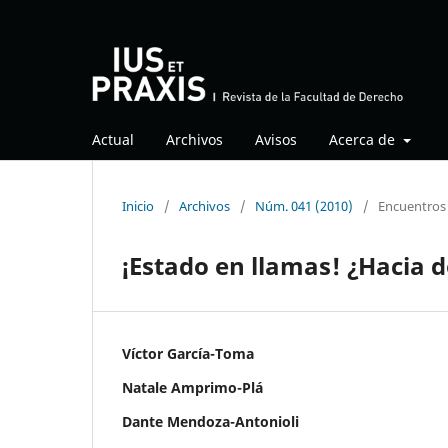
Actual
Archivos
Avisos
Acerca de
Inicio
/
Archivos
/
Núm. 041 (2010)
/
Encuentros
¡Estado en llamas! ¿Hacia
Víctor García-Toma
Natale Amprimo-Plá
Dante Mendoza-Antonioli