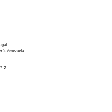
tugal
erú, Venezuela
° 2