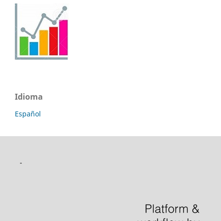
Idioma
Español
-