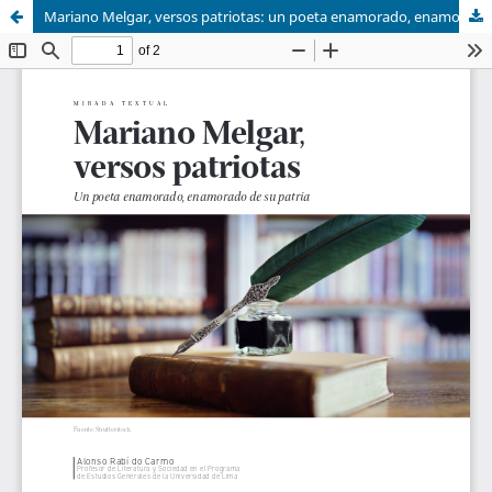
Mariano Melgar, versos patriotas: un poeta enamorado, enamorado de su patria