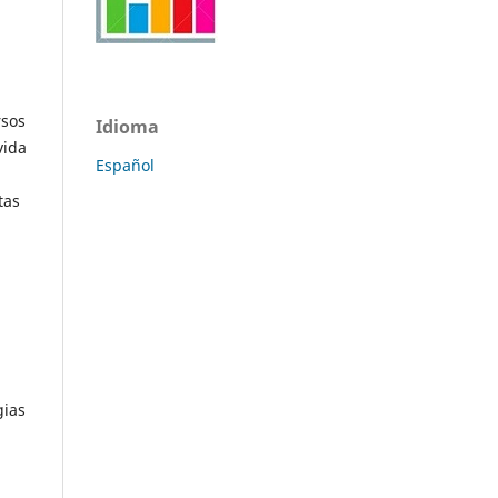
rsos
Idioma
vida
Español
tas
gias