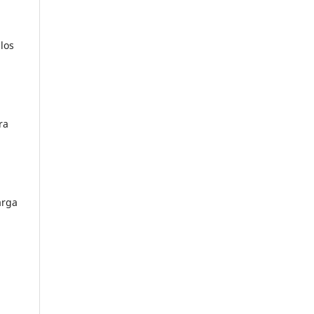
los
ra
arga