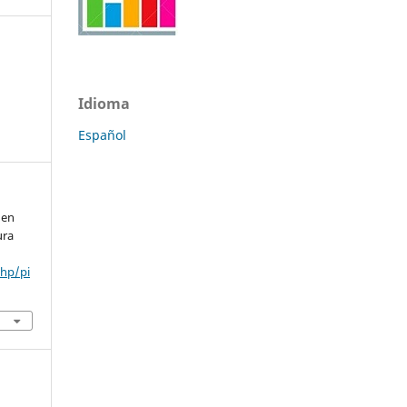
Idioma
Español
 en
ura
php/pi