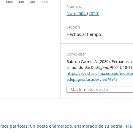
Número
Núm. 004 (2020)
Sección
Hechos al tiempo
Cómo citar
Rabí do Carmo, A. (2020). Peruanos c
el mundo.
Pie De Página
,
4
(004), 18-19
https://revistas.ulima.edu.pe/index.
edepagina/article/view/4943
Más formatos de cita
rsos patriotas: un poeta enamorado, enamorado de su patria
,
Pie