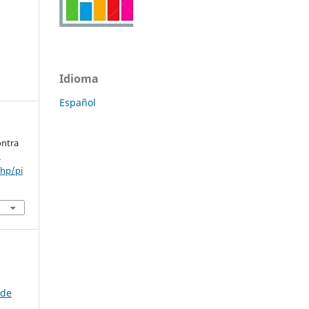
Idioma
Español
ontra
.
php/pi
 de