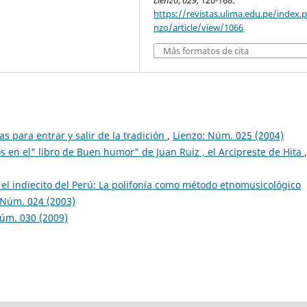
Lienzo
,
029
, 120-168.
https://revistas.ulima.edu.pe/index.p
nzo/article/view/1066
Más formatos de cita
s para entrar y salir de la tradición
,
Lienzo: Núm. 025 (2004)
s en el" libro de Buen humor" de Juan Ruiz , el Arcipreste de Hita
,
y el indiecito del Perú: La polifonía como método etnomusicológico
 Núm. 024 (2003)
Núm. 030 (2009)