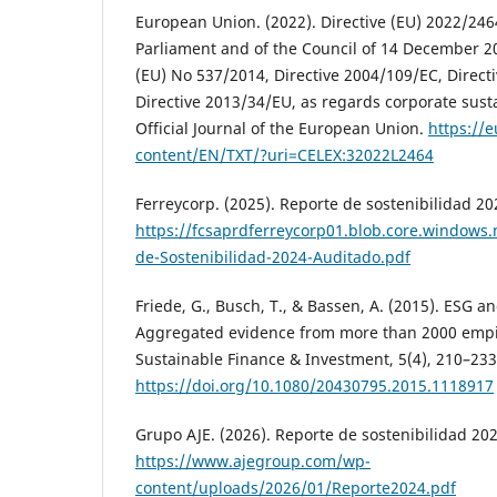
European Union. (2022). Directive (EU) 2022/24
Parliament and of the Council of 14 December 
(EU) No 537/2014, Directive 2004/109/EC, Direc
Directive 2013/34/EU, as regards corporate susta
Official Journal of the European Union.
https://e
content/EN/TXT/?uri=CELEX:32022L2464
Ferreycorp. (2025). Reporte de sostenibilidad 20
https://fcsaprdferreycorp01.blob.core.windows
de-Sostenibilidad-2024-Auditado.pdf
Friede, G., Busch, T., & Bassen, A. (2015). ESG a
Aggregated evidence from more than 2000 empiri
Sustainable Finance & Investment, 5(4), 210–233
https://doi.org/10.1080/20430795.2015.1118917
Grupo AJE. (2026). Reporte de sostenibilidad 202
https://www.ajegroup.com/wp-
content/uploads/2026/01/Reporte2024.pdf