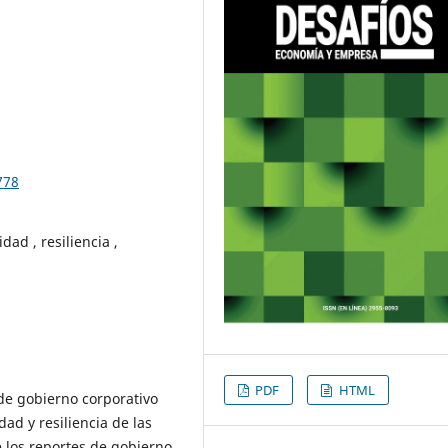
778
dad , resiliencia ,
PDF
HTML
de gobierno corporativo
dad y resiliencia de las
e los reportes de gobierno