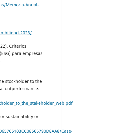
ons/Memoria-Anual-
nibilidad-2023/
22). Criterios
o (ESG) para empresas
.
the stockholder to the
ial outperformance.
holder_to_the_stakeholder_web.pdf
or sustainability or
4/D65765103CC08565790D8AA8/Case-