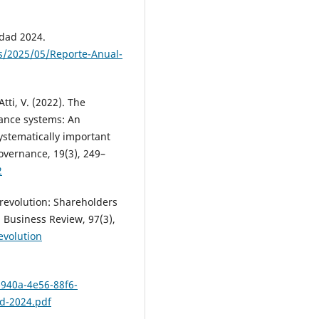
idad 2024.
s/2025/05/Reporte-Anual-
Atti, V. (2022). The
nance systems: An
ystematically important
overnance, 19(3), 249–
2
r revolution: Shareholders
d Business Review, 97(3),
evolution
-940a-4e56-88f6-
ad-2024.pdf