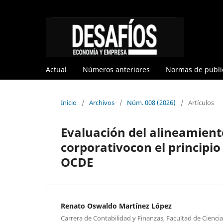
Actual
Números anteriores
Normas de publi
Inicio
/
Archivos
/
Núm. 008 (2026)
/
Artículos
Evaluación del alineamient
corporativocon el principio 
OCDE
Renato Oswaldo Martínez López
Carrera de Contabilidad y Finanzas, Facultad de Cienci