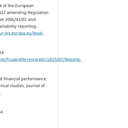
64 of the European
2022 amending Regulation
tive 2006/43/EC and
inability reporting.
ur-lex.europa.eu/legal-
24.
.net/fcsaprdferreycorp01/2025/07/Reporte-
nd financial performance:
cal studies. Journal of
.
4.