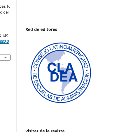
ez, F.
to del
Red de editores
.
5-149.
008.8
Visitas de la revista