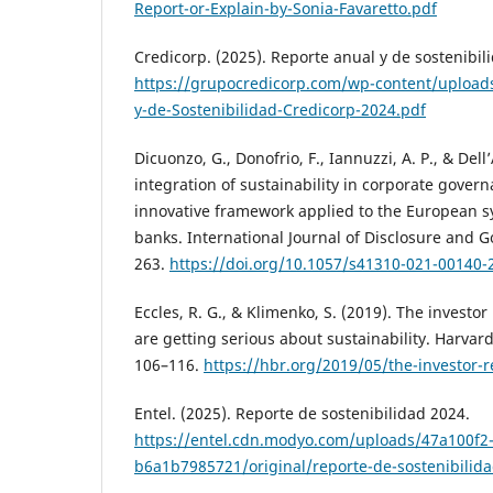
Report-or-Explain-by-Sonia-Favaretto.pdf
Credicorp. (2025). Reporte anual y de sostenibil
https://grupocredicorp.com/wp-content/upload
y-de-Sostenibilidad-Credicorp-2024.pdf
Dicuonzo, G., Donofrio, F., Iannuzzi, A. P., & Dell’
integration of sustainability in corporate gover
innovative framework applied to the European s
banks. International Journal of Disclosure and G
263.
https://doi.org/10.1057/s41310-021-00140-
Eccles, R. G., & Klimenko, S. (2019). The investo
are getting serious about sustainability. Harvar
106–116.
https://hbr.org/2019/05/the-investor-r
Entel. (2025). Reporte de sostenibilidad 2024.
https://entel.cdn.modyo.com/uploads/47a100f2
b6a1b7985721/original/reporte-de-sostenibilid