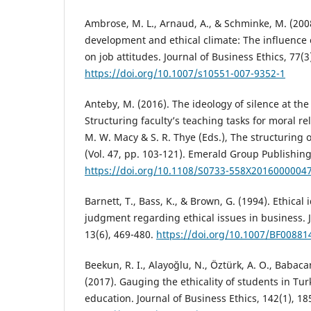
Ambrose, M. L., Arnaud, A., & Schminke, M. (200
development and ethical climate: The influence 
on job attitudes. Journal of Business Ethics, 77(3
https://doi.org/10.1007/s10551-007-9352-1
Anteby, M. (2016). The ideology of silence at th
Structuring faculty’s teaching tasks for moral rel
M. W. Macy & S. R. Thye (Eds.), The structuring 
(Vol. 47, pp. 103-121). Emerald Group Publishing
https://doi.org/10.1108/S0733-558X2016000004
Barnett, T., Bass, K., & Brown, G. (1994). Ethical
judgment regarding ethical issues in business. J
13(6), 469-480.
https://doi.org/10.1007/BF00881
Beekun, R. I., Alayoğlu, N., Öztürk, A. O., Babac
(2017). Gauging the ethicality of students in Tur
education. Journal of Business Ethics, 142(1), 18