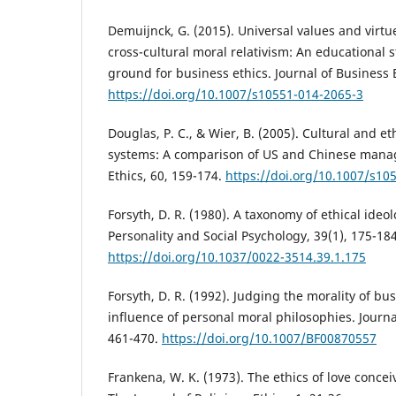
Demuijnck, G. (2015). Universal values and vir
cross-cultural moral relativism: An educational s
ground for business ethics. Journal of Business E
https://doi.org/10.1007/s10551-014-2065-3
Douglas, P. C., & Wier, B. (2005). Cultural and et
systems: A comparison of US and Chinese manag
Ethics, 60, 159-174.
https://doi.org/10.1007/s10
Forsyth, D. R. (1980). A taxonomy of ethical ideol
Personality and Social Psychology, 39(1), 175-184
https://doi.org/10.1037/0022-3514.39.1.175
Forsyth, D. R. (1992). Judging the morality of bu
influence of personal moral philosophies. Journal
461-470.
https://doi.org/10.1007/BF00870557
Frankena, W. K. (1973). The ethics of love conceiv