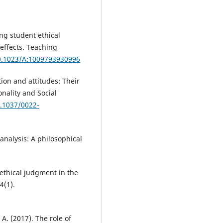
ing student ethical
effects. Teaching
10.1023/A:1009793930996
tion and attitudes: Their
onality and Social
0.1037/0022-
nalysis: A philosophical
d ethical judgment in the
4(1).
A. (2017). The role of