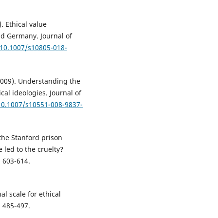
. Ethical value
d Germany. Journal of
/10.1007/s10805-018-
 (2009). Understanding the
cal ideologies. Journal of
/10.1007/s10551-008-9837-
 the Stanford prison
 led to the cruelty?
, 603-614.
al scale for ethical
, 485-497.