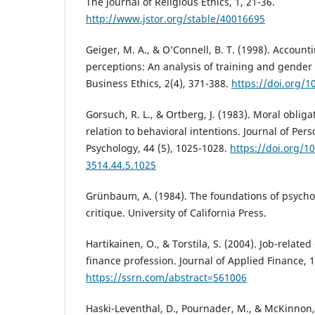
The Journal of Religious Ethics, 1, 21-36.
http://www.jstor.org/stable/40016695
Geiger, M. A., & O’Connell, B. T. (1998). Account
perceptions: An analysis of training and gender 
Business Ethics, 2(4), 371-388.
https://doi.org/
Gorsuch, R. L., & Ortberg, J. (1983). Moral obliga
relation to behavioral intentions. Journal of Pers
Psychology, 44 (5), 1025-1028.
https://doi.org/1
3514.44.5.1025
Grünbaum, A. (1984). The foundations of psychoa
critique. University of California Press.
Hartikainen, O., & Torstila, S. (2004). Job-relate
finance profession. Journal of Applied Finance, 1
https://ssrn.com/abstract=561006
Haski-Leventhal, D., Pournader, M., & McKinnon, 