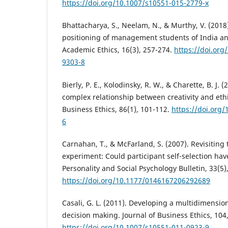
https://doi.org/10.1007/s10551-015-2779-x
Bhattacharya, S., Neelam, N., & Murthy, V. (2018)
positioning of management students of India an
Academic Ethics, 16(3), 257-274.
https://doi.org
9303-8
Bierly, P. E., Kolodinsky, R. W., & Charette, B. J.
complex relationship between creativity and ethi
Business Ethics, 86(1), 101-112.
https://doi.org
6
Carnahan, T., & McFarland, S. (2007). Revisiting
experiment: Could participant self-selection have
Personality and Social Psychology Bulletin, 33(5)
https://doi.org/10.1177/0146167206292689
Casali, G. L. (2011). Developing a multidimension
decision making. Journal of Business Ethics, 104
https://doi.org/10.1007/s10551-011-0923-9