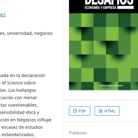
865
tes, universidad, negocios
sada en la declaración
b of Science sobre
ios. Los hallazgos
ciación con menor
ctas cuestionables,
PDF
HTML
ensibilidad ética y
ación en Negocios influye
la escasez de estudios
Publicado
s estandarizados.