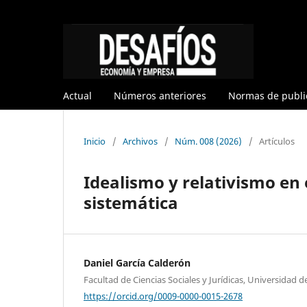
Actual
Números anteriores
Normas de publi
Inicio
/
Archivos
/
Núm. 008 (2026)
/
Artículos
Idealismo y relativismo en
sistemática
Daniel García Calderón
Facultad de Ciencias Sociales y Jurídicas, Universidad 
https://orcid.org/0009-0000-0015-2678