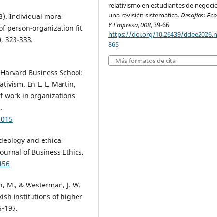
relativismo en estudiantes de negocio
una revisión sistemática.
Desafíos: Ec
8). Individual moral
Y Empresa
,
008
, 39-66.
of person-organization fit
https://doi.org/10.26439/ddee2026.n
), 323-333.
865
Más formatos de cita
e Harvard Business School:
ativism. En L. L. Martin,
of work in organizations
.
7015
 ideology and ethical
ournal of Business Ethics,
456
an, M., & Westerman, J. W.
kish institutions of higher
5-197.