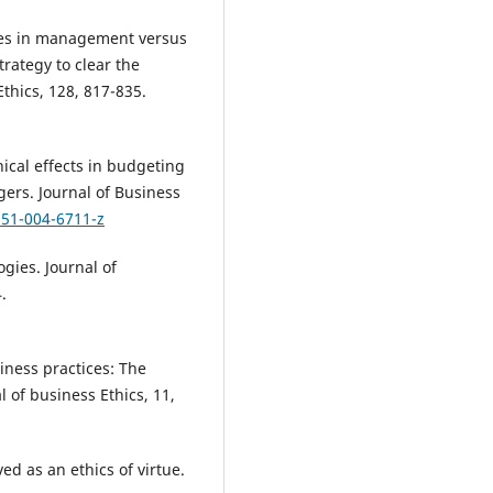
tues in management versus
trategy to clear the
thics, 128, 817-835.
hical effects in budgeting
ers. Journal of Business
551-004-6711-z
ogies. Journal of
.
siness practices: The
 of business Ethics, 11,
ed as an ethics of virtue.