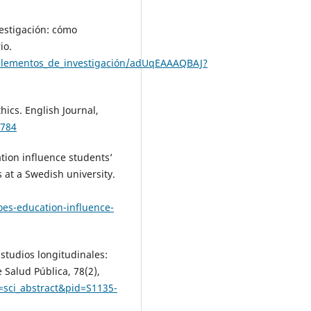
vestigación: cómo
io.
_elementos_de_investigación/adUqEAAAQBAJ?
thics. English Journal,
0784
ation influence students’
 at a Swedish university.
oes-education-influence-
Estudios longitudinales:
 Salud Pública, 78(2),
pt=sci_abstract&pid=S1135-