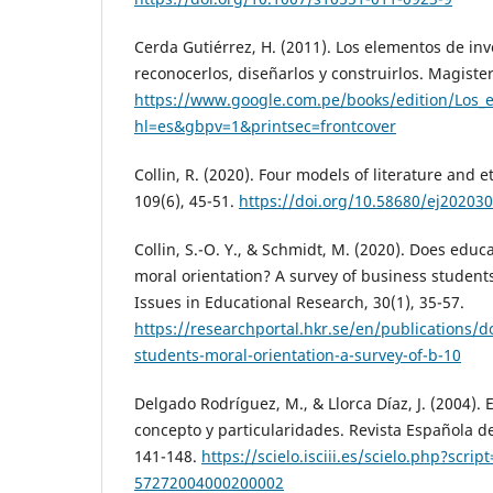
Cerda Gutiérrez, H. (2011). Los elementos de in
reconocerlos, diseñarlos y construirlos. Magister
https://www.google.com.pe/books/edition/Los
hl=es&gbpv=1&printsec=frontcover
Collin, R. (2020). Four models of literature and e
109(6), 45-51.
https://doi.org/10.58680/ej20203
Collin, S.-O. Y., & Schmidt, M. (2020). Does educ
moral orientation? A survey of business students
Issues in Educational Research, 30(1), 35-57.
https://researchportal.hkr.se/en/publications/d
students-moral-orientation-a-survey-of-b-10
Delgado Rodríguez, M., & Llorca Díaz, J. (2004). 
concepto y particularidades. Revista Española de
141-148.
https://scielo.isciii.es/scielo.php?scri
57272004000200002