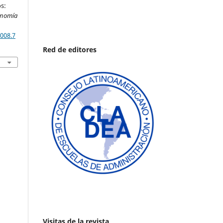
s:
onomía
008.7
Red de editores
Visitas de la revista