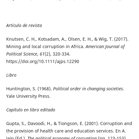
Artículo de revista
Knutsen, C. H., Kotsadam, A., Olsen, E. H., & Wig, T. (2017).
Mining and local corruption in Africa.
American Journal of
Political Science
,
61
(2), 320-334.
https://doi.org/10.1111/ajps.12290
Libro
Huntington, S. (1968).
Political order in changing societies
.
Yale University Press.
Capítulo en libro editado
Gupta, S., Davoodi, H., & Tiongson, E. (2001). Corruption and
the provision of health care and education services. En A.
Jain (Ed.),
The political economy of corruption
(pp. 123-153).