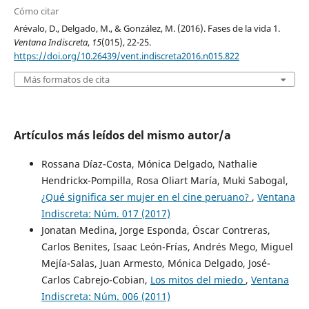
Cómo citar
Arévalo, D., Delgado, M., & González, M. (2016). Fases de la vida 1.
Ventana Indiscreta
,
15
(015), 22-25.
https://doi.org/10.26439/vent.indiscreta2016.n015.822
Más formatos de cita
Artículos más leídos del mismo autor/a
Rossana Díaz-Costa, Mónica Delgado, Nathalie
Hendrickx-Pompilla, Rosa Oliart María, Muki Sabogal,
¿Qué significa ser mujer en el cine peruano?
,
Ventana
Indiscreta: Núm. 017 (2017)
Jonatan Medina, Jorge Esponda, Óscar Contreras,
Carlos Benites, Isaac León-Frías, Andrés Mego, Miguel
Mejía-Salas, Juan Armesto, Mónica Delgado, José-
Carlos Cabrejo-Cobian,
Los mitos del miedo
,
Ventana
Indiscreta: Núm. 006 (2011)