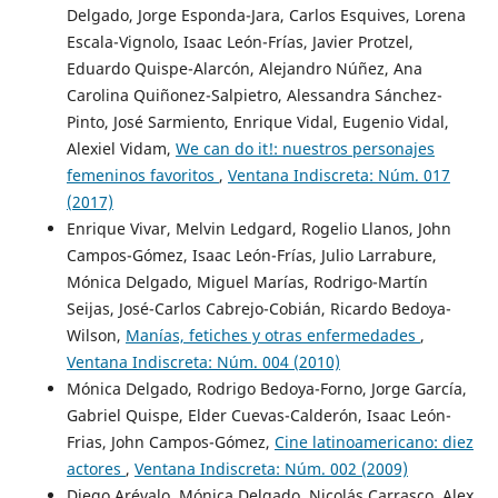
Delgado, Jorge Esponda-Jara, Carlos Esquives, Lorena
Escala-Vignolo, Isaac León-Frías, Javier Protzel,
Eduardo Quispe-Alarcón, Alejandro Núñez, Ana
Carolina Quiñonez-Salpietro, Alessandra Sánchez-
Pinto, José Sarmiento, Enrique Vidal, Eugenio Vidal,
Alexiel Vidam,
We can do it!: nuestros personajes
femeninos favoritos
,
Ventana Indiscreta: Núm. 017
(2017)
Enrique Vivar, Melvin Ledgard, Rogelio Llanos, John
Campos-Gómez, Isaac León-Frías, Julio Larrabure,
Mónica Delgado, Miguel Marías, Rodrigo-Martín
Seijas, José-Carlos Cabrejo-Cobián, Ricardo Bedoya-
Wilson,
Manías, fetiches y otras enfermedades
,
Ventana Indiscreta: Núm. 004 (2010)
Mónica Delgado, Rodrigo Bedoya-Forno, Jorge García,
Gabriel Quispe, Elder Cuevas-Calderón, Isaac León-
Frias, John Campos-Gómez,
Cine latinoamericano: diez
actores
,
Ventana Indiscreta: Núm. 002 (2009)
Diego Arévalo, Mónica Delgado, Nicolás Carrasco, Alex