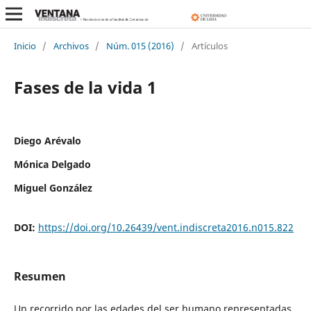
Inicio
/
Archivos
/
Núm. 015 (2016)
/
Artículos
Fases de la vida 1
Diego Arévalo
Mónica Delgado
Miguel González
DOI:
https://doi.org/10.26439/vent.indiscreta2016.n015.822
Resumen
Un recorrido por las edades del ser humano representadas