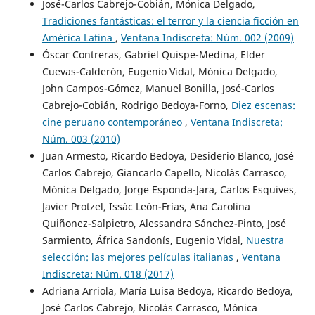
José-Carlos Cabrejo-Cobián, Mónica Delgado,
Tradiciones fantásticas: el terror y la ciencia ficción en
América Latina
,
Ventana Indiscreta: Núm. 002 (2009)
Óscar Contreras, Gabriel Quispe-Medina, Elder
Cuevas-Calderón, Eugenio Vidal, Mónica Delgado,
John Campos-Gómez, Manuel Bonilla, José-Carlos
Cabrejo-Cobián, Rodrigo Bedoya-Forno,
Diez escenas:
cine peruano contemporáneo
,
Ventana Indiscreta:
Núm. 003 (2010)
Juan Armesto, Ricardo Bedoya, Desiderio Blanco, José
Carlos Cabrejo, Giancarlo Capello, Nicolás Carrasco,
Mónica Delgado, Jorge Esponda-Jara, Carlos Esquives,
Javier Protzel, Issác León-Frías, Ana Carolina
Quiñonez-Salpietro, Alessandra Sánchez-Pinto, José
Sarmiento, África Sandonís, Eugenio Vidal,
Nuestra
selección: las mejores películas italianas
,
Ventana
Indiscreta: Núm. 018 (2017)
Adriana Arriola, María Luisa Bedoya, Ricardo Bedoya,
José Carlos Cabrejo, Nicolás Carrasco, Mónica