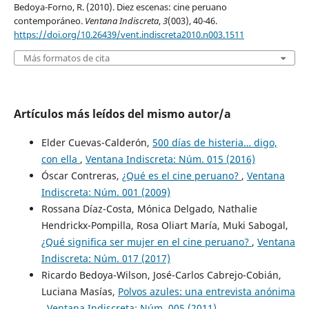
Bedoya-Forno, R. (2010). Diez escenas: cine peruano
contemporáneo.
Ventana Indiscreta
,
3
(003), 40-46.
https://doi.org/10.26439/vent.indiscreta2010.n003.1511
Más formatos de cita
Artículos más leídos del mismo autor/a
Elder Cuevas-Calderón,
500 días de histeria… digo,
con ella
,
Ventana Indiscreta: Núm. 015 (2016)
Óscar Contreras,
¿Qué es el cine peruano?
,
Ventana
Indiscreta: Núm. 001 (2009)
Rossana Díaz-Costa, Mónica Delgado, Nathalie
Hendrickx-Pompilla, Rosa Oliart María, Muki Sabogal,
¿Qué significa ser mujer en el cine peruano?
,
Ventana
Indiscreta: Núm. 017 (2017)
Ricardo Bedoya-Wilson, José-Carlos Cabrejo-Cobián,
Luciana Masías,
Polvos azules: una entrevista anónima
,
Ventana Indiscreta: Núm. 005 (2011)