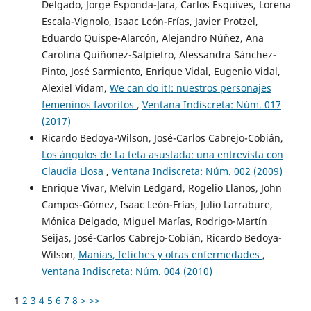
Delgado, Jorge Esponda-Jara, Carlos Esquives, Lorena
Escala-Vignolo, Isaac León-Frías, Javier Protzel,
Eduardo Quispe-Alarcón, Alejandro Núñez, Ana
Carolina Quiñonez-Salpietro, Alessandra Sánchez-
Pinto, José Sarmiento, Enrique Vidal, Eugenio Vidal,
Alexiel Vidam,
We can do it!: nuestros personajes
femeninos favoritos
,
Ventana Indiscreta: Núm. 017
(2017)
Ricardo Bedoya-Wilson, José-Carlos Cabrejo-Cobián,
Los ángulos de La teta asustada: una entrevista con
Claudia Llosa
,
Ventana Indiscreta: Núm. 002 (2009)
Enrique Vivar, Melvin Ledgard, Rogelio Llanos, John
Campos-Gómez, Isaac León-Frías, Julio Larrabure,
Mónica Delgado, Miguel Marías, Rodrigo-Martín
Seijas, José-Carlos Cabrejo-Cobián, Ricardo Bedoya-
Wilson,
Manías, fetiches y otras enfermedades
,
Ventana Indiscreta: Núm. 004 (2010)
1
2
3
4
5
6
7
8
>
>>