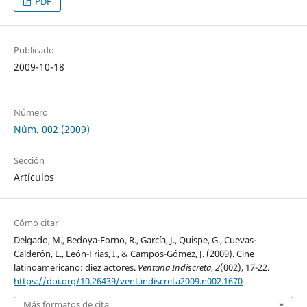
PDF
Publicado
2009-10-18
Número
Núm. 002 (2009)
Sección
Artículos
Cómo citar
Delgado, M., Bedoya-Forno, R., García, J., Quispe, G., Cuevas-
Calderón, E., León-Frias, I., & Campos-Gómez, J. (2009). Cine
latinoamericano: diez actores.
Ventana Indiscreta
,
2
(002), 17-22.
https://doi.org/10.26439/vent.indiscreta2009.n002.1670
Más formatos de cita