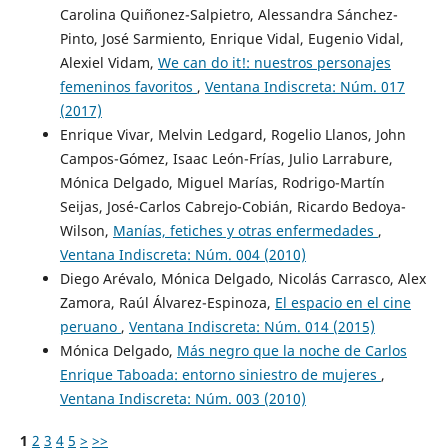
Carolina Quiñonez-Salpietro, Alessandra Sánchez-
Pinto, José Sarmiento, Enrique Vidal, Eugenio Vidal,
Alexiel Vidam,
We can do it!: nuestros personajes
femeninos favoritos
,
Ventana Indiscreta: Núm. 017
(2017)
Enrique Vivar, Melvin Ledgard, Rogelio Llanos, John
Campos-Gómez, Isaac León-Frías, Julio Larrabure,
Mónica Delgado, Miguel Marías, Rodrigo-Martín
Seijas, José-Carlos Cabrejo-Cobián, Ricardo Bedoya-
Wilson,
Manías, fetiches y otras enfermedades
,
Ventana Indiscreta: Núm. 004 (2010)
Diego Arévalo, Mónica Delgado, Nicolás Carrasco, Alex
Zamora, Raúl Álvarez-Espinoza,
El espacio en el cine
peruano
,
Ventana Indiscreta: Núm. 014 (2015)
Mónica Delgado,
Más negro que la noche de Carlos
Enrique Taboada: entorno siniestro de mujeres
,
Ventana Indiscreta: Núm. 003 (2010)
1
2
3
4
5
>
>>