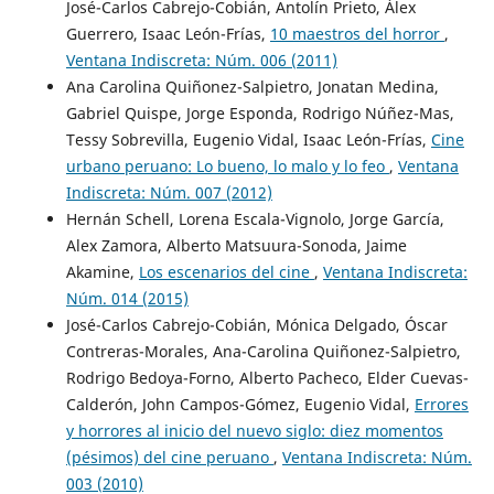
José-Carlos Cabrejo-Cobián, Antolín Prieto, Álex
Guerrero, Isaac León-Frías,
10 maestros del horror
,
Ventana Indiscreta: Núm. 006 (2011)
Ana Carolina Quiñonez-Salpietro, Jonatan Medina,
Gabriel Quispe, Jorge Esponda, Rodrigo Núñez-Mas,
Tessy Sobrevilla, Eugenio Vidal, Isaac León-Frías,
Cine
urbano peruano: Lo bueno, lo malo y lo feo
,
Ventana
Indiscreta: Núm. 007 (2012)
Hernán Schell, Lorena Escala-Vignolo, Jorge García,
Alex Zamora, Alberto Matsuura-Sonoda, Jaime
Akamine,
Los escenarios del cine
,
Ventana Indiscreta:
Núm. 014 (2015)
José-Carlos Cabrejo-Cobián, Mónica Delgado, Óscar
Contreras-Morales, Ana-Carolina Quiñonez-Salpietro,
Rodrigo Bedoya-Forno, Alberto Pacheco, Elder Cuevas-
Calderón, John Campos-Gómez, Eugenio Vidal,
Errores
y horrores al inicio del nuevo siglo: diez momentos
(pésimos) del cine peruano
,
Ventana Indiscreta: Núm.
003 (2010)