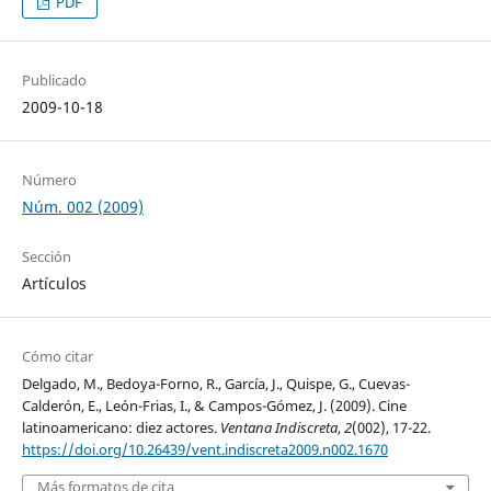
PDF
Publicado
2009-10-18
Número
Núm. 002 (2009)
Sección
Artículos
Cómo citar
Delgado, M., Bedoya-Forno, R., García, J., Quispe, G., Cuevas-
Calderón, E., León-Frias, I., & Campos-Gómez, J. (2009). Cine
latinoamericano: diez actores.
Ventana Indiscreta
,
2
(002), 17-22.
https://doi.org/10.26439/vent.indiscreta2009.n002.1670
Más formatos de cita