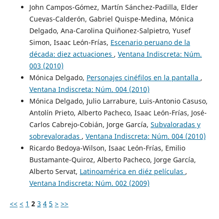
John Campos-Gómez, Martín Sánchez-Padilla, Elder
Cuevas-Calderón, Gabriel Quispe-Medina, Mónica
Delgado, Ana-Carolina Quiñonez-Salpietro, Yusef
Simon, Isaac León-Frías,
Escenario peruano de la
década: diez actuaciones
,
Ventana Indiscreta: Núm.
003 (2010)
Mónica Delgado,
Personajes cinéfilos en la pantalla
,
Ventana Indiscreta: Núm. 004 (2010)
Mónica Delgado, Julio Larrabure, Luis-Antonio Casuso,
Antolín Prieto, Alberto Pacheco, Isaac León-Frías, José-
Carlos Cabrejo-Cobián, Jorge García,
Subvaloradas y
sobrevaloradas
,
Ventana Indiscreta: Núm. 004 (2010)
Ricardo Bedoya-Wilson, Isaac León-Frías, Emilio
Bustamante-Quiroz, Alberto Pacheco, Jorge García,
Alberto Servat,
Latinoamérica en diéz películas
,
Ventana Indiscreta: Núm. 002 (2009)
<<
<
1
2
3
4
5
>
>>