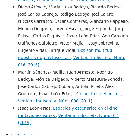
Diego Arévalo, María Luisa Bedoya, Ricardo Bedoya,
José Carlos Cabrejo, Rodigo Bedoya, Joel Calero,
Nicolás Carrasco, Óscar Contreras, Giancarlo Cappello,
Mónica Delgado, Lorena Escala, Jorge Esponda, Jorge
Eslava, Carlos Esquives, Isaac León-Frías, Ana Carolina
Quiñonez-Salpietro, Víctor Mejía, Tessy Sobrevilla,
Eugenio Vidal, Enrique Vidal,
Dos son multitud:
nuestras duplas favoritas
,
Ventana Indiscreta: Núm.
016 (2016)
Martín Sánchez-Padilla, Juan Armesto, Rodrigo
Bedoya, Mónica Delgado, Alberto Matsuura-Sonoda,
José-Carlos Cabrejo-Cobián, Antolín Prieto, Álex
Guerrero, Isaac León-Frías,
10 maestros del horror
,
Ventana Indiscreta: Núm. 006 (2011)
Isaac León-Frías,
Espacios y escenarios en el cine:
mutaciones varias
,
Ventana Indiscreta: Núm. 014
(2015)