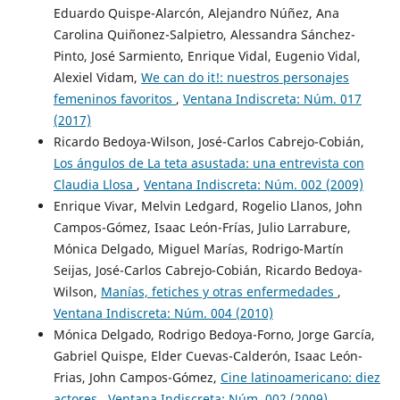
Eduardo Quispe-Alarcón, Alejandro Núñez, Ana
Carolina Quiñonez-Salpietro, Alessandra Sánchez-
Pinto, José Sarmiento, Enrique Vidal, Eugenio Vidal,
Alexiel Vidam,
We can do it!: nuestros personajes
femeninos favoritos
,
Ventana Indiscreta: Núm. 017
(2017)
Ricardo Bedoya-Wilson, José-Carlos Cabrejo-Cobián,
Los ángulos de La teta asustada: una entrevista con
Claudia Llosa
,
Ventana Indiscreta: Núm. 002 (2009)
Enrique Vivar, Melvin Ledgard, Rogelio Llanos, John
Campos-Gómez, Isaac León-Frías, Julio Larrabure,
Mónica Delgado, Miguel Marías, Rodrigo-Martín
Seijas, José-Carlos Cabrejo-Cobián, Ricardo Bedoya-
Wilson,
Manías, fetiches y otras enfermedades
,
Ventana Indiscreta: Núm. 004 (2010)
Mónica Delgado, Rodrigo Bedoya-Forno, Jorge García,
Gabriel Quispe, Elder Cuevas-Calderón, Isaac León-
Frias, John Campos-Gómez,
Cine latinoamericano: diez
actores
,
Ventana Indiscreta: Núm. 002 (2009)