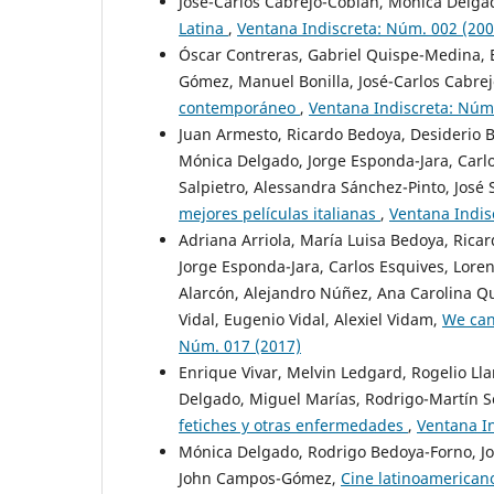
José-Carlos Cabrejo-Cobián, Mónica Delga
Latina
,
Ventana Indiscreta: Núm. 002 (200
Óscar Contreras, Gabriel Quispe-Medina, 
Gómez, Manuel Bonilla, José-Carlos Cabre
contemporáneo
,
Ventana Indiscreta: Núm
Juan Armesto, Ricardo Bedoya, Desiderio Bl
Mónica Delgado, Jorge Esponda-Jara, Carlos
Salpietro, Alessandra Sánchez-Pinto, José 
mejores películas italianas
,
Ventana Indis
Adriana Arriola, María Luisa Bedoya, Rica
Jorge Esponda-Jara, Carlos Esquives, Loren
Alarcón, Alejandro Núñez, Ana Carolina Qu
Vidal, Eugenio Vidal, Alexiel Vidam,
We can
Núm. 017 (2017)
Enrique Vivar, Melvin Ledgard, Rogelio Ll
Delgado, Miguel Marías, Rodrigo-Martín Se
fetiches y otras enfermedades
,
Ventana I
Mónica Delgado, Rodrigo Bedoya-Forno, Jor
John Campos-Gómez,
Cine latinoamericano