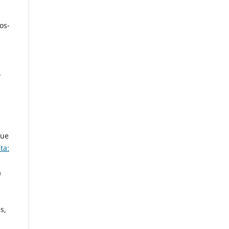
os-
-
que
ta:
a
s,