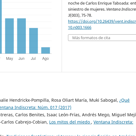
noche de Carlos Enrique Taboada: en
siniestro de mujeres.
Ventana Indiscre
3
(003), 75-78.
https://doi.org/10.26439/vent.indisc
10.n003.1666
Más formatos de cita
alie Hendrickx-Pompilla, Rosa Oliart María, Muki Sabogal,
¿Qué
entana Indiscreta: Núm. 017 (2017)
reras, Carlos Benites, Isaac León-Frías, Andrés Mego, Miguel Mejí
é-Carlos Cabrejo-Cobian,
Los mitos del miedo
,
Ventana Indiscreta: