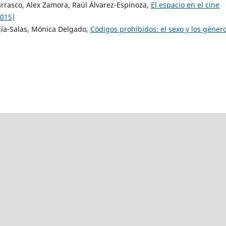
rrasco, Alex Zamora, Raúl Álvarez-Espinoza,
El espacio en el cine
2015)
jía-Salas, Mónica Delgado,
Códigos prohibidos: el sexo y los géner