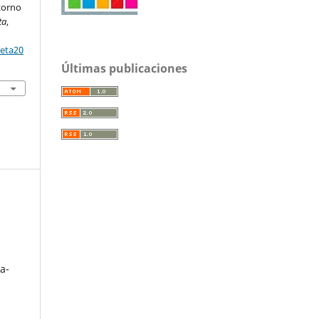
torno
ta
,
reta20
Últimas publicaciones
a-