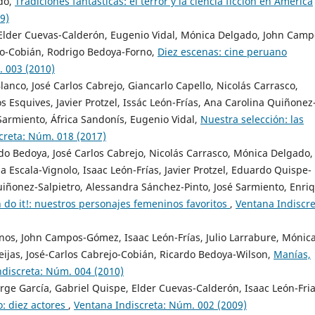
do,
Tradiciones fantásticas: el terror y la ciencia ficción en América
9)
Elder Cuevas-Calderón, Eugenio Vidal, Mónica Delgado, John Camp
jo-Cobián, Rodrigo Bedoya-Forno,
Diez escenas: cine peruano
. 003 (2010)
anco, José Carlos Cabrejo, Giancarlo Capello, Nicolás Carrasco,
 Esquives, Javier Protzel, Issác León-Frías, Ana Carolina Quiñonez
Sarmiento, África Sandonís, Eugenio Vidal,
Nuestra selección: las
creta: Núm. 018 (2017)
rdo Bedoya, José Carlos Cabrejo, Nicolás Carrasco, Mónica Delgado,
a Escala-Vignolo, Isaac León-Frías, Javier Protzel, Eduardo Quispe-
iñonez-Salpietro, Alessandra Sánchez-Pinto, José Sarmiento, Enri
 do it!: nuestros personajes femeninos favoritos
,
Ventana Indiscre
anos, John Campos-Gómez, Isaac León-Frías, Julio Larrabure, Mónic
ijas, José-Carlos Cabrejo-Cobián, Ricardo Bedoya-Wilson,
Manías,
ndiscreta: Núm. 004 (2010)
ge García, Gabriel Quispe, Elder Cuevas-Calderón, Isaac León-Fria
: diez actores
,
Ventana Indiscreta: Núm. 002 (2009)