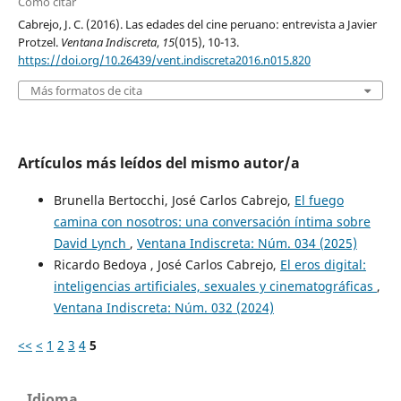
Cómo citar
Cabrejo, J. C. (2016). Las edades del cine peruano: entrevista a Javier
Protzel.
Ventana Indiscreta
,
15
(015), 10-13.
https://doi.org/10.26439/vent.indiscreta2016.n015.820
Más formatos de cita
Artículos más leídos del mismo autor/a
Brunella Bertocchi, José Carlos Cabrejo,
El fuego
camina con nosotros: una conversación íntima sobre
David Lynch
,
Ventana Indiscreta: Núm. 034 (2025)
Ricardo Bedoya , José Carlos Cabrejo,
El eros digital:
inteligencias artificiales, sexuales y cinematográficas
,
Ventana Indiscreta: Núm. 032 (2024)
<<
<
1
2
3
4
5
Idioma