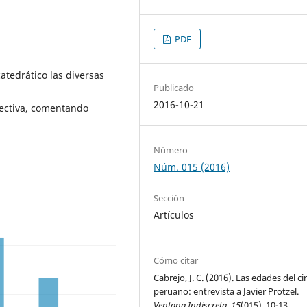
PDF
atedrático las diversas
Publicado
2016-10-21
ectiva, comentando
Número
Núm. 015 (2016)
Sección
Artículos
Cómo citar
Cabrejo, J. C. (2016). Las edades del ci
peruano: entrevista a Javier Protzel.
Ventana Indiscreta
,
15
(015), 10-13.