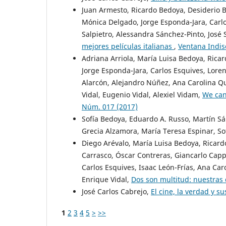
Juan Armesto, Ricardo Bedoya, Desiderio Bl
Mónica Delgado, Jorge Esponda-Jara, Carlos
Salpietro, Alessandra Sánchez-Pinto, José 
mejores películas italianas
,
Ventana Indis
Adriana Arriola, María Luisa Bedoya, Rica
Jorge Esponda-Jara, Carlos Esquives, Loren
Alarcón, Alejandro Núñez, Ana Carolina Qu
Vidal, Eugenio Vidal, Alexiel Vidam,
We can
Núm. 017 (2017)
Sofía Bedoya, Eduardo A. Russo, Martín Sán
Grecia Alzamora, María Teresa Espinar, S
Diego Arévalo, María Luisa Bedoya, Ricardo
Carrasco, Óscar Contreras, Giancarlo Capp
Carlos Esquives, Isaac León-Frías, Ana Caro
Enrique Vidal,
Dos son multitud: nuestras 
José Carlos Cabrejo,
El cine, la verdad y s
1
2
3
4
5
>
>>