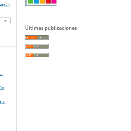
reta20
Últimas publicaciones
ia
ván
úm.