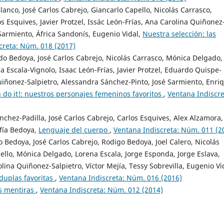
anco, José Carlos Cabrejo, Giancarlo Capello, Nicolás Carrasco,
 Esquives, Javier Protzel, Issác León-Frías, Ana Carolina Quiñonez
Sarmiento, África Sandonís, Eugenio Vidal,
Nuestra selección: las
creta: Núm. 018 (2017)
rdo Bedoya, José Carlos Cabrejo, Nicolás Carrasco, Mónica Delgado,
a Escala-Vignolo, Isaac León-Frías, Javier Protzel, Eduardo Quispe-
iñonez-Salpietro, Alessandra Sánchez-Pinto, José Sarmiento, Enri
 do it!: nuestros personajes femeninos favoritos
,
Ventana Indiscre
chez-Padilla, José Carlos Cabrejo, Carlos Esquives, Alex Alzamora,
ofía Bedoya,
Lenguaje del cuerpo
,
Ventana Indiscreta: Núm. 011 (2
 Bedoya, José Carlos Cabrejo, Rodigo Bedoya, Joel Calero, Nicolás
ello, Mónica Delgado, Lorena Escala, Jorge Esponda, Jorge Eslava,
lina Quiñonez-Salpietro, Víctor Mejía, Tessy Sobrevilla, Eugenio Vi
duplas favoritas
,
Ventana Indiscreta: Núm. 016 (2016)
us mentiras
,
Ventana Indiscreta: Núm. 012 (2014)