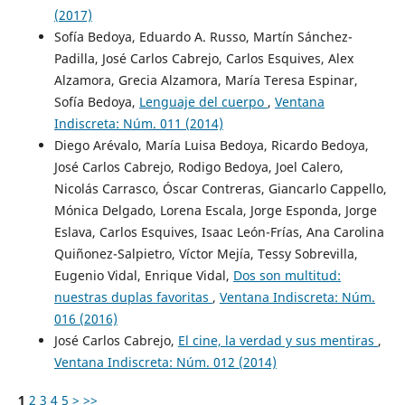
(2017)
Sofía Bedoya, Eduardo A. Russo, Martín Sánchez-
Padilla, José Carlos Cabrejo, Carlos Esquives, Alex
Alzamora, Grecia Alzamora, María Teresa Espinar,
Sofía Bedoya,
Lenguaje del cuerpo
,
Ventana
Indiscreta: Núm. 011 (2014)
Diego Arévalo, María Luisa Bedoya, Ricardo Bedoya,
José Carlos Cabrejo, Rodigo Bedoya, Joel Calero,
Nicolás Carrasco, Óscar Contreras, Giancarlo Cappello,
Mónica Delgado, Lorena Escala, Jorge Esponda, Jorge
Eslava, Carlos Esquives, Isaac León-Frías, Ana Carolina
Quiñonez-Salpietro, Víctor Mejía, Tessy Sobrevilla,
Eugenio Vidal, Enrique Vidal,
Dos son multitud:
nuestras duplas favoritas
,
Ventana Indiscreta: Núm.
016 (2016)
José Carlos Cabrejo,
El cine, la verdad y sus mentiras
,
Ventana Indiscreta: Núm. 012 (2014)
1
2
3
4
5
>
>>