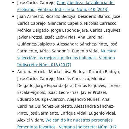
José Carlos Cabrejo,
Cine y belleza: la violencia del
erotismo
,
Ventana Indiscreta: Núm. 010 (2013)
Juan Armesto, Ricardo Bedoya, Desiderio Blanco, José
Carlos Cabrejo, Giancarlo Capello, Nicolás Carrasco,
Mónica Delgado, Jorge Esponda-Jara, Carlos Esquives,
Javier Protzel, Issác León-Frías, Ana Carolina
Quiñonez-Salpietro, Alessandra Sánchez-Pinto, José
Sarmiento, África Sandonís, Eugenio Vidal,
Nuestra
selección: las mejores películas italianas
,
Ventana
Indiscreta: Núm. 018 (2017)
Adriana Arriola, María Luisa Bedoya, Ricardo Bedoya,
José Carlos Cabrejo, Nicolás Carrasco, Mónica
Delgado, Jorge Esponda-Jara, Carlos Esquives, Lorena
Escala-Vignolo, Isaac León-Frías, Javier Protzel,
Eduardo Quispe-Alarcón, Alejandro Núñez, Ana
Carolina Quiñonez-Salpietro, Alessandra Sánchez-
Pinto, José Sarmiento, Enrique Vidal, Eugenio Vidal,
Alexiel Vidam,
We can do it!: nuestros personajes
femeninos favoritos
,
Ventana Indiscreta: Núm. 017