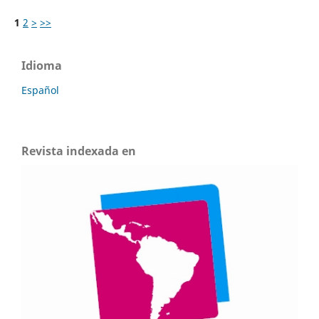
1
2
>
>>
Idioma
Español
Revista indexada en