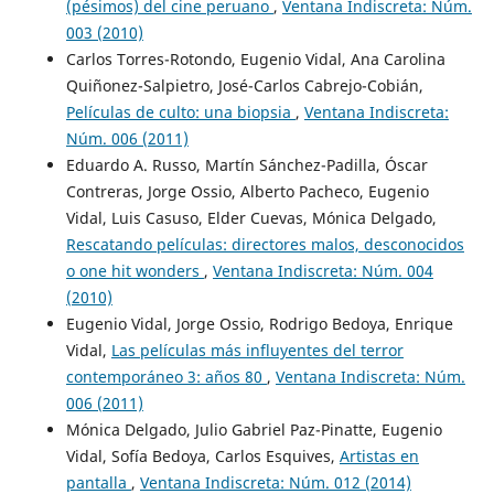
(pésimos) del cine peruano
,
Ventana Indiscreta: Núm.
003 (2010)
Carlos Torres-Rotondo, Eugenio Vidal, Ana Carolina
Quiñonez-Salpietro, José-Carlos Cabrejo-Cobián,
Películas de culto: una biopsia
,
Ventana Indiscreta:
Núm. 006 (2011)
Eduardo A. Russo, Martín Sánchez-Padilla, Óscar
Contreras, Jorge Ossio, Alberto Pacheco, Eugenio
Vidal, Luis Casuso, Elder Cuevas, Mónica Delgado,
Rescatando películas: directores malos, desconocidos
o one hit wonders
,
Ventana Indiscreta: Núm. 004
(2010)
Eugenio Vidal, Jorge Ossio, Rodrigo Bedoya, Enrique
Vidal,
Las películas más influyentes del terror
contemporáneo 3: años 80
,
Ventana Indiscreta: Núm.
006 (2011)
Mónica Delgado, Julio Gabriel Paz-Pinatte, Eugenio
Vidal, Sofía Bedoya, Carlos Esquives,
Artistas en
pantalla
,
Ventana Indiscreta: Núm. 012 (2014)