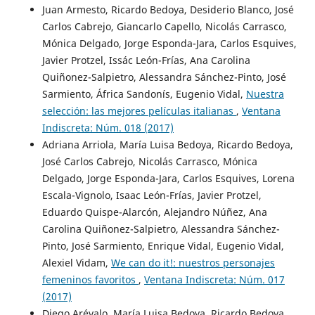
Juan Armesto, Ricardo Bedoya, Desiderio Blanco, José
Carlos Cabrejo, Giancarlo Capello, Nicolás Carrasco,
Mónica Delgado, Jorge Esponda-Jara, Carlos Esquives,
Javier Protzel, Issác León-Frías, Ana Carolina
Quiñonez-Salpietro, Alessandra Sánchez-Pinto, José
Sarmiento, África Sandonís, Eugenio Vidal,
Nuestra
selección: las mejores películas italianas
,
Ventana
Indiscreta: Núm. 018 (2017)
Adriana Arriola, María Luisa Bedoya, Ricardo Bedoya,
José Carlos Cabrejo, Nicolás Carrasco, Mónica
Delgado, Jorge Esponda-Jara, Carlos Esquives, Lorena
Escala-Vignolo, Isaac León-Frías, Javier Protzel,
Eduardo Quispe-Alarcón, Alejandro Núñez, Ana
Carolina Quiñonez-Salpietro, Alessandra Sánchez-
Pinto, José Sarmiento, Enrique Vidal, Eugenio Vidal,
Alexiel Vidam,
We can do it!: nuestros personajes
femeninos favoritos
,
Ventana Indiscreta: Núm. 017
(2017)
Diego Arévalo, María Luisa Bedoya, Ricardo Bedoya,