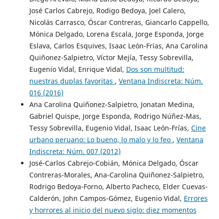
José Carlos Cabrejo, Rodigo Bedoya, Joel Calero,
Nicolás Carrasco, Óscar Contreras, Giancarlo Cappello,
Mónica Delgado, Lorena Escala, Jorge Esponda, Jorge
Eslava, Carlos Esquives, Isaac León-Frías, Ana Carolina
Quiñonez-Salpietro, Víctor Mejía, Tessy Sobrevilla,
Eugenio Vidal, Enrique Vidal,
Dos son multitud:
nuestras duplas favoritas
,
Ventana Indiscreta: Núm.
016 (2016)
Ana Carolina Quiñonez-Salpietro, Jonatan Medina,
Gabriel Quispe, Jorge Esponda, Rodrigo Núñez-Mas,
Tessy Sobrevilla, Eugenio Vidal, Isaac León-Frías,
Cine
urbano peruano: Lo bueno, lo malo y lo feo
,
Ventana
Indiscreta: Núm. 007 (2012)
José-Carlos Cabrejo-Cobián, Mónica Delgado, Óscar
Contreras-Morales, Ana-Carolina Quiñonez-Salpietro,
Rodrigo Bedoya-Forno, Alberto Pacheco, Elder Cuevas-
Calderón, John Campos-Gómez, Eugenio Vidal,
Errores
y horrores al inicio del nuevo siglo: diez momentos