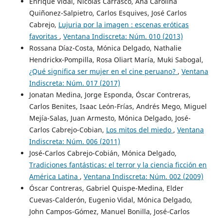
Enrique Vidal, Nicolás Carrasco, Ana Carolina
Quiñonez-Salpietro, Carlos Esquives, José Carlos
Cabrejo,
Lujuria por la imagen : escenas eróticas
favoritas
,
Ventana Indiscreta: Núm. 010 (2013)
Rossana Díaz-Costa, Mónica Delgado, Nathalie
Hendrickx-Pompilla, Rosa Oliart María, Muki Sabogal,
¿Qué significa ser mujer en el cine peruano?
,
Ventana
Indiscreta: Núm. 017 (2017)
Jonatan Medina, Jorge Esponda, Óscar Contreras,
Carlos Benites, Isaac León-Frías, Andrés Mego, Miguel
Mejía-Salas, Juan Armesto, Mónica Delgado, José-
Carlos Cabrejo-Cobian,
Los mitos del miedo
,
Ventana
Indiscreta: Núm. 006 (2011)
José-Carlos Cabrejo-Cobián, Mónica Delgado,
Tradiciones fantásticas: el terror y la ciencia ficción en
América Latina
,
Ventana Indiscreta: Núm. 002 (2009)
Óscar Contreras, Gabriel Quispe-Medina, Elder
Cuevas-Calderón, Eugenio Vidal, Mónica Delgado,
John Campos-Gómez, Manuel Bonilla, José-Carlos