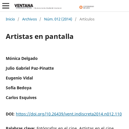
Inicio
/
Archivos
/
Núm. 012 (2014)
/
Artículos
Artistas en pantalla
Mónica Delgado
Julio Gabriel Paz-Pinatte
Eugenio Vidal
Sofía Bedoya
Carlos Esquives
DOI:
https://doi.org/10.26439/vent.indiscreta2014.n012.110
Palabras clave:
Fotógrafos en el cine, Artistas en el cine,