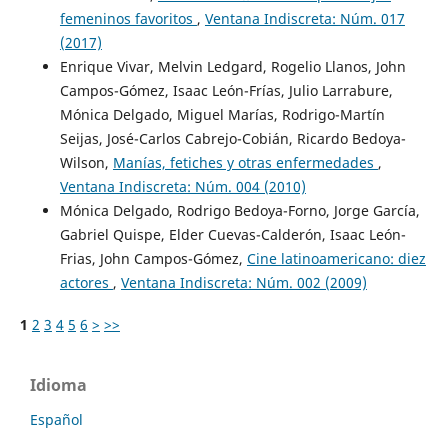
femeninos favoritos
,
Ventana Indiscreta: Núm. 017
(2017)
Enrique Vivar, Melvin Ledgard, Rogelio Llanos, John
Campos-Gómez, Isaac León-Frías, Julio Larrabure,
Mónica Delgado, Miguel Marías, Rodrigo-Martín
Seijas, José-Carlos Cabrejo-Cobián, Ricardo Bedoya-
Wilson,
Manías, fetiches y otras enfermedades
,
Ventana Indiscreta: Núm. 004 (2010)
Mónica Delgado, Rodrigo Bedoya-Forno, Jorge García,
Gabriel Quispe, Elder Cuevas-Calderón, Isaac León-
Frias, John Campos-Gómez,
Cine latinoamericano: diez
actores
,
Ventana Indiscreta: Núm. 002 (2009)
1
2
3
4
5
6
>
>>
Idioma
Español