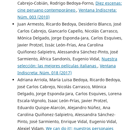
Cabrejo-Cobián, Rodrigo Bedoya-Forno,
Diez escenas:
cine peruano contemporáneo
,
Ventana Indiscreta:
Núm. 003 (2010)
Juan Armesto, Ricardo Bedoya, Desiderio Blanco, José
Carlos Cabrejo, Giancarlo Capello, Nicolás Carrasco,
Mónica Delgado, Jorge Esponda-Jara, Carlos Esquives,
Javier Protzel, Issác León-Frías, Ana Carolina
Quiñonez-Salpietro, Alessandra Sánchez-Pinto, José
Sarmiento, África Sandonís, Eugenio Vidal,
Nuestra
selección: las mejores películas italianas
,
Ventana
Indiscreta: Núm. 018 (2017)
Adriana Arriola, María Luisa Bedoya, Ricardo Bedoya,
José Carlos Cabrejo, Nicolás Carrasco, Mónica
Delgado, Jorge Esponda-Jara, Carlos Esquives, Lorena
Escala-Vignolo, Isaac León-Frías, Javier Protzel,
Eduardo Quispe-Alarcón, Alejandro Núñez, Ana
Carolina Quiñonez-Salpietro, Alessandra Sánchez-
Pinto, José Sarmiento, Enrique Vidal, Eugenio Vidal,
Alexiel Vidam,
We can do it!: nuestros personajes