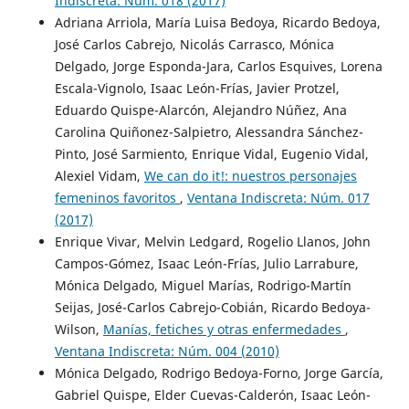
Indiscreta: Núm. 018 (2017)
Adriana Arriola, María Luisa Bedoya, Ricardo Bedoya,
José Carlos Cabrejo, Nicolás Carrasco, Mónica
Delgado, Jorge Esponda-Jara, Carlos Esquives, Lorena
Escala-Vignolo, Isaac León-Frías, Javier Protzel,
Eduardo Quispe-Alarcón, Alejandro Núñez, Ana
Carolina Quiñonez-Salpietro, Alessandra Sánchez-
Pinto, José Sarmiento, Enrique Vidal, Eugenio Vidal,
Alexiel Vidam,
We can do it!: nuestros personajes
femeninos favoritos
,
Ventana Indiscreta: Núm. 017
(2017)
Enrique Vivar, Melvin Ledgard, Rogelio Llanos, John
Campos-Gómez, Isaac León-Frías, Julio Larrabure,
Mónica Delgado, Miguel Marías, Rodrigo-Martín
Seijas, José-Carlos Cabrejo-Cobián, Ricardo Bedoya-
Wilson,
Manías, fetiches y otras enfermedades
,
Ventana Indiscreta: Núm. 004 (2010)
Mónica Delgado, Rodrigo Bedoya-Forno, Jorge García,
Gabriel Quispe, Elder Cuevas-Calderón, Isaac León-