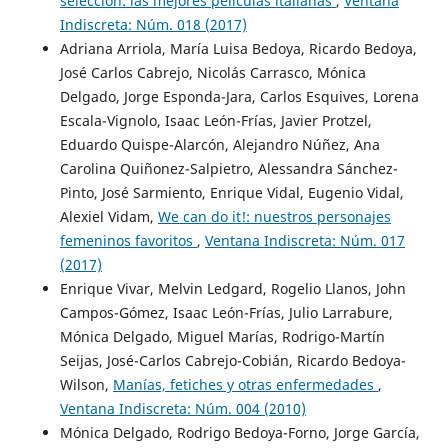
selección: las mejores películas italianas
,
Ventana
Indiscreta: Núm. 018 (2017)
Adriana Arriola, María Luisa Bedoya, Ricardo Bedoya,
José Carlos Cabrejo, Nicolás Carrasco, Mónica
Delgado, Jorge Esponda-Jara, Carlos Esquives, Lorena
Escala-Vignolo, Isaac León-Frías, Javier Protzel,
Eduardo Quispe-Alarcón, Alejandro Núñez, Ana
Carolina Quiñonez-Salpietro, Alessandra Sánchez-
Pinto, José Sarmiento, Enrique Vidal, Eugenio Vidal,
Alexiel Vidam,
We can do it!: nuestros personajes
femeninos favoritos
,
Ventana Indiscreta: Núm. 017
(2017)
Enrique Vivar, Melvin Ledgard, Rogelio Llanos, John
Campos-Gómez, Isaac León-Frías, Julio Larrabure,
Mónica Delgado, Miguel Marías, Rodrigo-Martín
Seijas, José-Carlos Cabrejo-Cobián, Ricardo Bedoya-
Wilson,
Manías, fetiches y otras enfermedades
,
Ventana Indiscreta: Núm. 004 (2010)
Mónica Delgado, Rodrigo Bedoya-Forno, Jorge García,