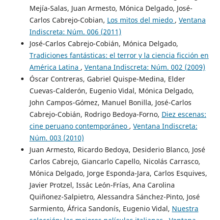
Mejía-Salas, Juan Armesto, Mónica Delgado, José-
Carlos Cabrejo-Cobian,
Los mitos del miedo
,
Ventana
Indiscreta: Núm. 006 (2011)
José-Carlos Cabrejo-Cobián, Mónica Delgado,
Tradiciones fantásticas: el terror y la ciencia ficción en
América Latina
,
Ventana Indiscreta: Núm. 002 (2009)
Óscar Contreras, Gabriel Quispe-Medina, Elder
Cuevas-Calderón, Eugenio Vidal, Mónica Delgado,
John Campos-Gómez, Manuel Bonilla, José-Carlos
Cabrejo-Cobián, Rodrigo Bedoya-Forno,
Diez escenas:
cine peruano contemporáneo
,
Ventana Indiscreta:
Núm. 003 (2010)
Juan Armesto, Ricardo Bedoya, Desiderio Blanco, José
Carlos Cabrejo, Giancarlo Capello, Nicolás Carrasco,
Mónica Delgado, Jorge Esponda-Jara, Carlos Esquives,
Javier Protzel, Issác León-Frías, Ana Carolina
Quiñonez-Salpietro, Alessandra Sánchez-Pinto, José
Sarmiento, África Sandonís, Eugenio Vidal,
Nuestra