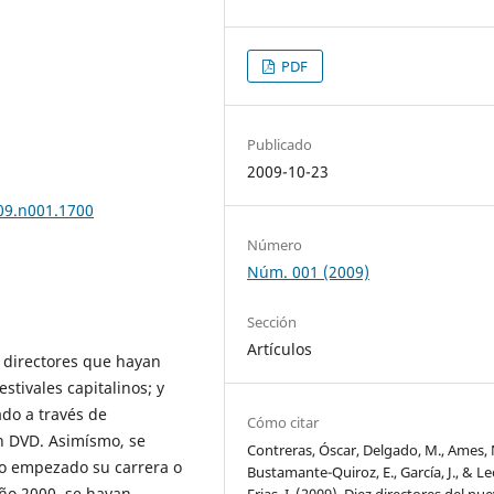
PDF
Publicado
2009-10-23
009.n001.1700
Número
Núm. 001 (2009)
Sección
Artículos
o directores que hayan
stivales capitalinos; y
ado a través de
Cómo citar
en DVD. Asimísmo, se
Contreras, Óscar, Delgado, M., Ames, 
do empezado su carrera o
Bustamante-Quiroz, E., García, J., & L
año 2000, se hayan