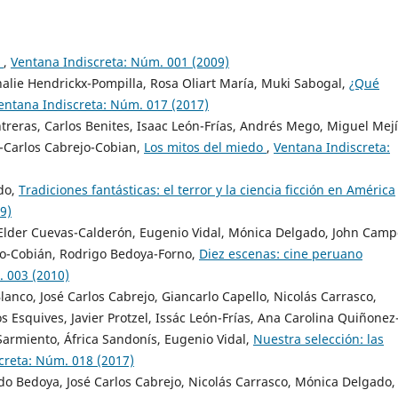
?
,
Ventana Indiscreta: Núm. 001 (2009)
alie Hendrickx-Pompilla, Rosa Oliart María, Muki Sabogal,
¿Qué
entana Indiscreta: Núm. 017 (2017)
reras, Carlos Benites, Isaac León-Frías, Andrés Mego, Miguel Mejí
é-Carlos Cabrejo-Cobian,
Los mitos del miedo
,
Ventana Indiscreta:
do,
Tradiciones fantásticas: el terror y la ciencia ficción en América
9)
Elder Cuevas-Calderón, Eugenio Vidal, Mónica Delgado, John Camp
jo-Cobián, Rodrigo Bedoya-Forno,
Diez escenas: cine peruano
. 003 (2010)
anco, José Carlos Cabrejo, Giancarlo Capello, Nicolás Carrasco,
 Esquives, Javier Protzel, Issác León-Frías, Ana Carolina Quiñonez
Sarmiento, África Sandonís, Eugenio Vidal,
Nuestra selección: las
creta: Núm. 018 (2017)
rdo Bedoya, José Carlos Cabrejo, Nicolás Carrasco, Mónica Delgado,