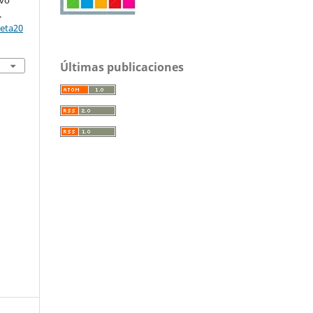
evo
.
reta20
Últimas publicaciones