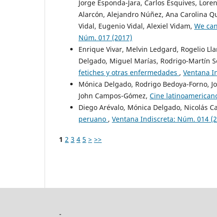
Jorge Esponda-Jara, Carlos Esquives, Loren
Alarcón, Alejandro Núñez, Ana Carolina Qu
Vidal, Eugenio Vidal, Alexiel Vidam,
We can
Núm. 017 (2017)
Enrique Vivar, Melvin Ledgard, Rogelio Ll
Delgado, Miguel Marías, Rodrigo-Martín Se
fetiches y otras enfermedades
,
Ventana I
Mónica Delgado, Rodrigo Bedoya-Forno, Jor
John Campos-Gómez,
Cine latinoamericano
Diego Arévalo, Mónica Delgado, Nicolás Ca
peruano
,
Ventana Indiscreta: Núm. 014 (
1
2
3
4
5
>
>>
-