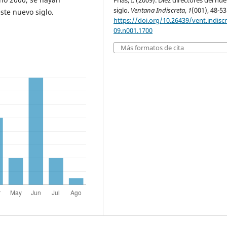
Frias, I. (2009). Diez directores del nu
siglo.
Ventana Indiscreta
,
1
(001), 48-53
ste nuevo siglo.
https://doi.org/10.26439/vent.indisc
09.n001.1700
Más formatos de cita