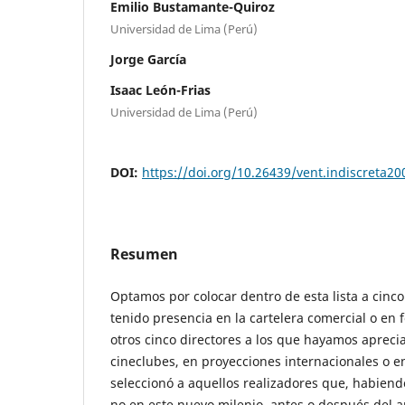
Emilio Bustamante-Quiroz
Universidad de Lima (Perú)
Jorge García
Isaac León-Frias
Universidad de Lima (Perú)
DOI:
https://doi.org/10.26439/vent.indiscreta2
Resumen
Optamos por colocar dentro de esta lista a cinc
tenido presencia en la cartelera comercial o en fe
otros cinco directores a los que hayamos apreci
cineclubes, en proyecciones internacionales o 
seleccionó a aquellos realizadores que, habien
no en este nuevo milenio, antes o después del 