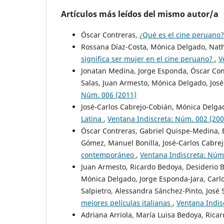
Artículos más leídos del mismo autor/a
Óscar Contreras,
¿Qué es el cine peruano
Rossana Díaz-Costa, Mónica Delgado, Nath
significa ser mujer en el cine peruano?
,
V
Jonatan Medina, Jorge Esponda, Óscar Cont
Salas, Juan Armesto, Mónica Delgado, Jos
Núm. 006 (2011)
José-Carlos Cabrejo-Cobián, Mónica Delga
Latina
,
Ventana Indiscreta: Núm. 002 (200
Óscar Contreras, Gabriel Quispe-Medina, 
Gómez, Manuel Bonilla, José-Carlos Cabre
contemporáneo
,
Ventana Indiscreta: Núm
Juan Armesto, Ricardo Bedoya, Desiderio Bl
Mónica Delgado, Jorge Esponda-Jara, Carlos
Salpietro, Alessandra Sánchez-Pinto, José 
mejores películas italianas
,
Ventana Indis
Adriana Arriola, María Luisa Bedoya, Rica