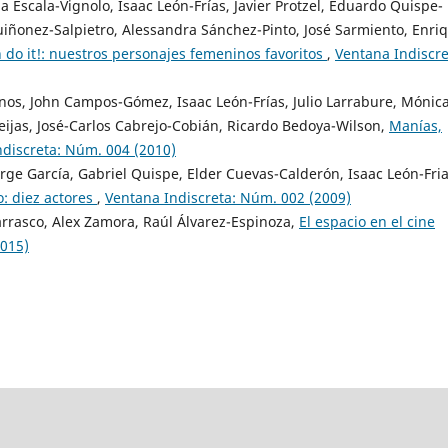
a Escala-Vignolo, Isaac León-Frías, Javier Protzel, Eduardo Quispe-
iñonez-Salpietro, Alessandra Sánchez-Pinto, José Sarmiento, Enri
 do it!: nuestros personajes femeninos favoritos
,
Ventana Indiscre
anos, John Campos-Gómez, Isaac León-Frías, Julio Larrabure, Mónic
ijas, José-Carlos Cabrejo-Cobián, Ricardo Bedoya-Wilson,
Manías,
ndiscreta: Núm. 004 (2010)
ge García, Gabriel Quispe, Elder Cuevas-Calderón, Isaac León-Fria
: diez actores
,
Ventana Indiscreta: Núm. 002 (2009)
rrasco, Alex Zamora, Raúl Álvarez-Espinoza,
El espacio en el cine
2015)