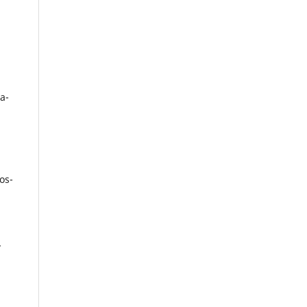
a-
os-
-