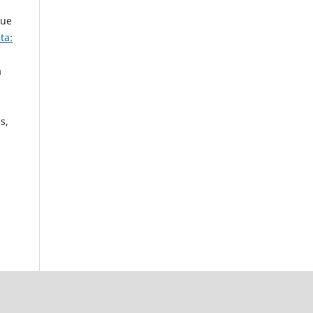
que
ta:
a
s,