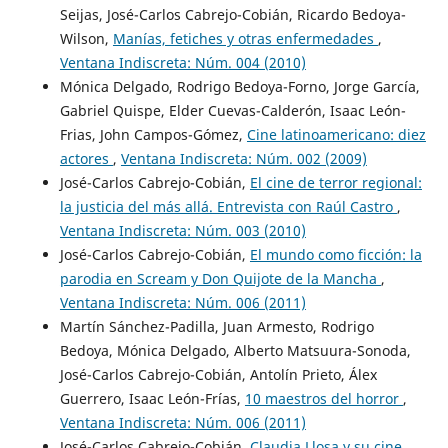
Seijas, José-Carlos Cabrejo-Cobián, Ricardo Bedoya-
Wilson,
Manías, fetiches y otras enfermedades
,
Ventana Indiscreta: Núm. 004 (2010)
Mónica Delgado, Rodrigo Bedoya-Forno, Jorge García,
Gabriel Quispe, Elder Cuevas-Calderón, Isaac León-
Frias, John Campos-Gómez,
Cine latinoamericano: diez
actores
,
Ventana Indiscreta: Núm. 002 (2009)
José-Carlos Cabrejo-Cobián,
El cine de terror regional:
la justicia del más allá. Entrevista con Raúl Castro
,
Ventana Indiscreta: Núm. 003 (2010)
José-Carlos Cabrejo-Cobián,
El mundo como ficción: la
parodia en Scream y Don Quijote de la Mancha
,
Ventana Indiscreta: Núm. 006 (2011)
Martín Sánchez-Padilla, Juan Armesto, Rodrigo
Bedoya, Mónica Delgado, Alberto Matsuura-Sonoda,
José-Carlos Cabrejo-Cobián, Antolín Prieto, Álex
Guerrero, Isaac León-Frías,
10 maestros del horror
,
Ventana Indiscreta: Núm. 006 (2011)
José-Carlos Cabrejo-Cobián,
Claudia Llosa y su cine.