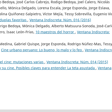
 Bedoya, José Carlos Cabrejo, Rodigo Bedoya, Joel Calero, Nicolás
ello, Mónica Delgado, Lorena Escala, Jorge Esponda, Jorge Eslava,
lina Quiñonez-Salpietro, Víctor Mejía, Tessy Sobrevilla, Eugenio Vi
duplas favoritas
,
Ventana Indiscreta: Núm. 016 (2016)
drigo Bedoya, Mónica Delgado, Alberto Matsuura-Sonoda, José-Carl
ero, Isaac León-Frías,
10 maestros del horror
,
Ventana Indiscreta:
 Medina, Gabriel Quispe, Jorge Esponda, Rodrigo Núñez-Mas, Tess
,
Cine urbano peruano: Lo bueno, lo malo y lo feo
,
Ventana Indiscr
 el cine: mutaciones varias
,
Ventana Indiscreta: Núm. 014 (2015)
y su cine. Posibles claves para entender La teta asustada
,
Ventana