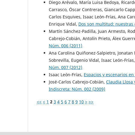
Diego Arévalo, María Luisa Bedoya, Ricardo
Carrasco, Óscar Contreras, Giancarlo Capp
Carlos Esquives, Isaac León-Frías, Ana Caro
Enrique Vidal,
Dos son multitud: nuestras 
Martín Sánchez-Padilla, Juan Armesto, Ro
Cabrejo-Cobián, Antolín Prieto, Álex Guerr
Núm. 006 (2011)
Ana Carolina Quiñonez-Salpietro, Jonatan
Sobrevilla, Eugenio Vidal, Isaac León-Frías
Núm. 007 (2012)
Isaac León-Frías,
Espacios y escenarios en
José-Carlos Cabrejo-Cobián,
Claudia Llosa 
Indiscreta: Núm. 002 (2009)
<<
<
1
2
3
4
5
6
7
8
9
10
>
>>