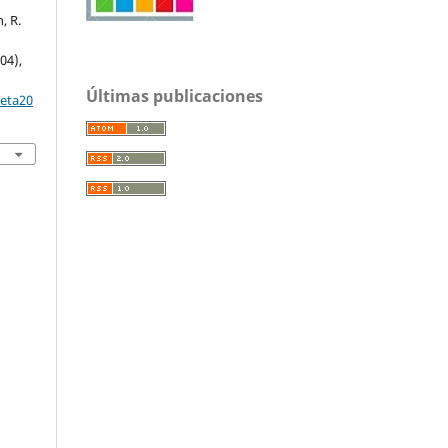
, R.
04),
Últimas publicaciones
reta20