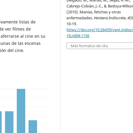
Delgado, M., Marías, M., Seijas, R.-M.,
Cabrejo-Cobián, J.-C., & Bedoya-Wilson
(2010). Manías, fetiches y otras
enfermedades.
Ventana Indiscreta
,
4
(0
ivamente listas de
10-19.
 de ver filmes de
https://doi.org/10.26439/vent.indisc
10.n004.1156
aferrarse al cine en su
lgunas de las escenas
Más formatos de cita
ón del cine.