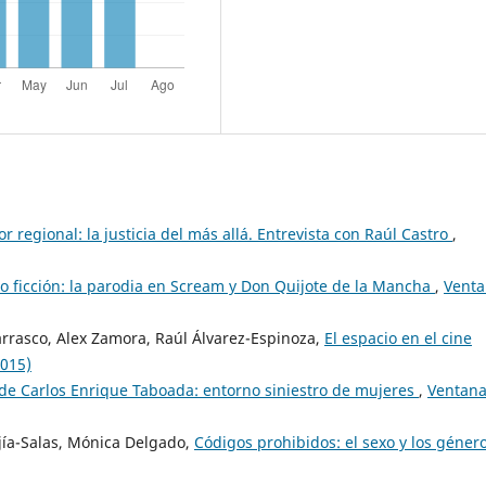
ror regional: la justicia del más allá. Entrevista con Raúl Castro
,
 ficción: la parodia en Scream y Don Quijote de la Mancha
,
Vent
rrasco, Alex Zamora, Raúl Álvarez-Espinoza,
El espacio en el cine
2015)
de Carlos Enrique Taboada: entorno siniestro de mujeres
,
Ventan
jía-Salas, Mónica Delgado,
Códigos prohibidos: el sexo y los géner