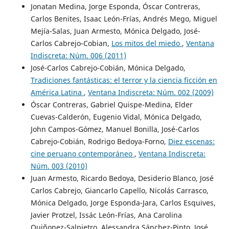
Jonatan Medina, Jorge Esponda, Óscar Contreras,
Carlos Benites, Isaac León-Frías, Andrés Mego, Miguel
Mejía-Salas, Juan Armesto, Mónica Delgado, José-
Carlos Cabrejo-Cobian,
Los mitos del miedo
,
Ventana
Indiscreta: Núm. 006 (2011)
José-Carlos Cabrejo-Cobián, Mónica Delgado,
Tradiciones fantásticas: el terror y la ciencia ficción en
América Latina
,
Ventana Indiscreta: Núm. 002 (2009)
Óscar Contreras, Gabriel Quispe-Medina, Elder
Cuevas-Calderón, Eugenio Vidal, Mónica Delgado,
John Campos-Gómez, Manuel Bonilla, José-Carlos
Cabrejo-Cobián, Rodrigo Bedoya-Forno,
Diez escenas:
cine peruano contemporáneo
,
Ventana Indiscreta:
Núm. 003 (2010)
Juan Armesto, Ricardo Bedoya, Desiderio Blanco, José
Carlos Cabrejo, Giancarlo Capello, Nicolás Carrasco,
Mónica Delgado, Jorge Esponda-Jara, Carlos Esquives,
Javier Protzel, Issác León-Frías, Ana Carolina
Quiñonez-Salpietro, Alessandra Sánchez-Pinto, José