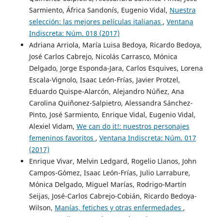
Sarmiento, África Sandonís, Eugenio Vidal,
Nuestra
selección: las mejores películas italianas
,
Ventana
Indiscreta: Núm. 018 (2017)
Adriana Arriola, María Luisa Bedoya, Ricardo Bedoya,
José Carlos Cabrejo, Nicolás Carrasco, Mónica
Delgado, Jorge Esponda-Jara, Carlos Esquives, Lorena
Escala-Vignolo, Isaac León-Frías, Javier Protzel,
Eduardo Quispe-Alarcón, Alejandro Núñez, Ana
Carolina Quiñonez-Salpietro, Alessandra Sánchez-
Pinto, José Sarmiento, Enrique Vidal, Eugenio Vidal,
Alexiel Vidam,
We can do it!: nuestros personajes
femeninos favoritos
,
Ventana Indiscreta: Núm. 017
(2017)
Enrique Vivar, Melvin Ledgard, Rogelio Llanos, John
Campos-Gómez, Isaac León-Frías, Julio Larrabure,
Mónica Delgado, Miguel Marías, Rodrigo-Martín
Seijas, José-Carlos Cabrejo-Cobián, Ricardo Bedoya-
Wilson,
Manías, fetiches y otras enfermedades
,