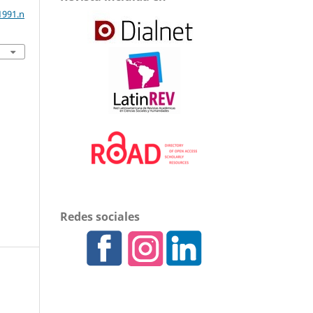
1991.n
Redes sociales
.