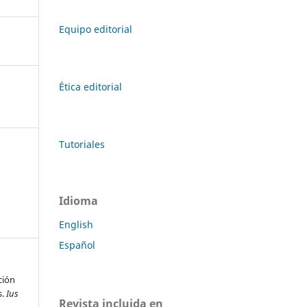
Equipo editorial
Ética editorial
Tutoriales
Idioma
English
Español
ción
s.
Ius
Revista incluida en