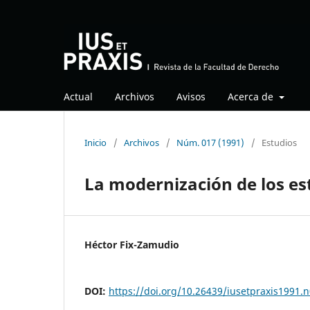
Actual
Archivos
Avisos
Acerca de
Inicio
/
Archivos
/
Núm. 017 (1991)
/
Estudios
La modernización de los es
Héctor Fix-Zamudio
DOI:
https://doi.org/10.26439/iusetpraxis1991.