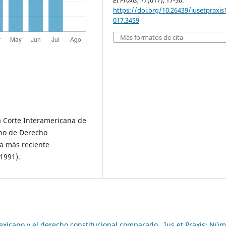
Et Praxis
,
17
(017), 17-50.
https://doi.org/10.26439/iusetpraxis
017.3459
Más formatos de cita
a Corte Interamericana de
no de Derecho
la más reciente
1991).
exicano y el derecho constitucional comparado
,
Ius et Praxis: Núm