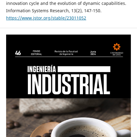
innovation cycle and the evolution of dynamic capabilities.
Information Systems Research, 13(2), 147-150.
https://www.jstor.org/stable/23011052