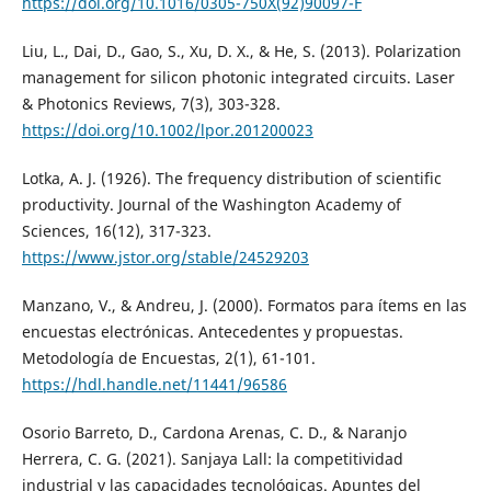
https://doi.org/10.1016/0305-750X(92)90097-F
Liu, L., Dai, D., Gao, S., Xu, D. X., & He, S. (2013). Polarization
management for silicon photonic integrated circuits. Laser
& Photonics Reviews, 7(3), 303-328.
https://doi.org/10.1002/lpor.201200023
Lotka, A. J. (1926). The frequency distribution of scientific
productivity. Journal of the Washington Academy of
Sciences, 16(12), 317-323.
https://www.jstor.org/stable/24529203
Manzano, V., & Andreu, J. (2000). Formatos para ítems en las
encuestas electrónicas. Antecedentes y propuestas.
Metodología de Encuestas, 2(1), 61-101.
https://hdl.handle.net/11441/96586
Osorio Barreto, D., Cardona Arenas, C. D., & Naranjo
Herrera, C. G. (2021). Sanjaya Lall: la competitividad
industrial y las capacidades tecnológicas. Apuntes del