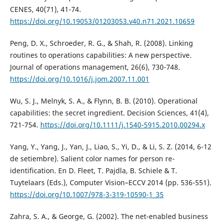
CENES, 40(71), 41-74.
https://doi.org/10.19053/01203053.v40.n71.2021.10659
Peng, D. X., Schroeder, R. G., & Shah, R. (2008). Linking
routines to operations capabilities: A new perspective.
Journal of operations management, 26(6), 730-748.
https://doi.org/10.1016/j.jom.2007.11.001
Wu, S. J., Melnyk, S. A., & Flynn, B. B. (2010). Operational
capabilities: the secret ingredient. Decision Sciences, 41(4),
721-754.
https://doi.org/10.1111/j.1540-5915.2010.00294.x
Yang, Y., Yang, J., Yan, J., Liao, S., Yi, D., & Li, S. Z. (2014, 6-12
de setiembre). Salient color names for person re-
identification. En D. Fleet, T. Pajdla, B. Schiele & T.
Tuytelaars (Eds.), Computer Vision–ECCV 2014 (pp. 536-551).
https://doi.org/10.1007/978-3-319-10590-1_35
Zahra, S. A., & George, G. (2002). The net-enabled business