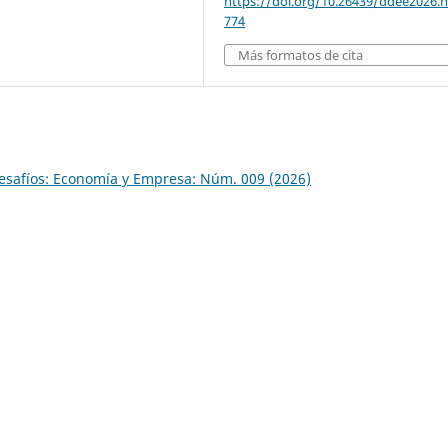
https://doi.org/10.26439/ddee2026.n
774
Más formatos de cita
esafíos: Economía y Empresa: Núm. 009 (2026)