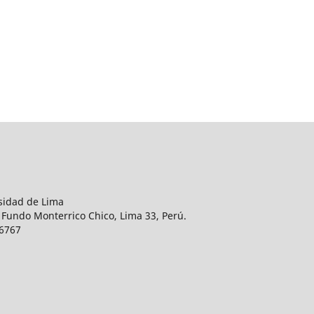
rsidad de Lima
 Fundo Monterrico Chico, Lima 33, Perú.
76767