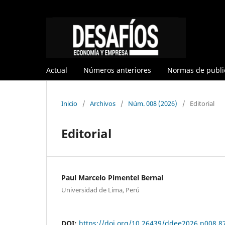
Actual
Números anteriores
Normas de publi
Inicio
/
Archivos
/
Núm. 008 (2026)
/
Editorial
Editorial
Paul Marcelo Pimentel Bernal
Universidad de Lima, Perú
DOI:
https://doi.org/10.26439/ddee2026.n008.8