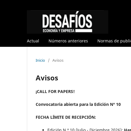
Actual
Números anteriores
Normas de publi
Inicio
/
Avisos
Avisos
¡CALL FOR PAPERS!
Convocatoria abierta para la Edición N° 10
FECHA LÍMITE DE RECEPCIÓN:
Edición N.ª 10 (Julio - Diciembre 2026):
Has