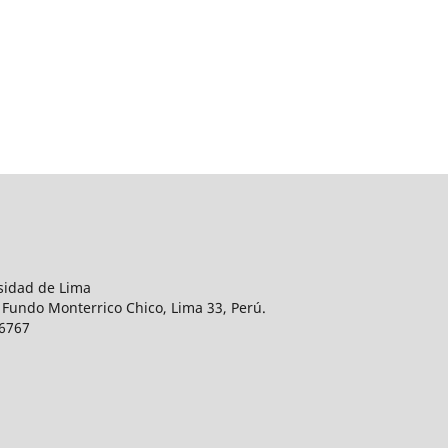
rsidad de Lima
 Fundo Monterrico Chico, Lima 33, Perú.
76767