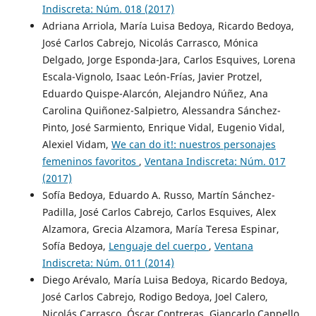
Indiscreta: Núm. 018 (2017)
Adriana Arriola, María Luisa Bedoya, Ricardo Bedoya,
José Carlos Cabrejo, Nicolás Carrasco, Mónica
Delgado, Jorge Esponda-Jara, Carlos Esquives, Lorena
Escala-Vignolo, Isaac León-Frías, Javier Protzel,
Eduardo Quispe-Alarcón, Alejandro Núñez, Ana
Carolina Quiñonez-Salpietro, Alessandra Sánchez-
Pinto, José Sarmiento, Enrique Vidal, Eugenio Vidal,
Alexiel Vidam,
We can do it!: nuestros personajes
femeninos favoritos
,
Ventana Indiscreta: Núm. 017
(2017)
Sofía Bedoya, Eduardo A. Russo, Martín Sánchez-
Padilla, José Carlos Cabrejo, Carlos Esquives, Alex
Alzamora, Grecia Alzamora, María Teresa Espinar,
Sofía Bedoya,
Lenguaje del cuerpo
,
Ventana
Indiscreta: Núm. 011 (2014)
Diego Arévalo, María Luisa Bedoya, Ricardo Bedoya,
José Carlos Cabrejo, Rodigo Bedoya, Joel Calero,
Nicolás Carrasco, Óscar Contreras, Giancarlo Cappello,