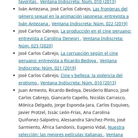
favoritas
,
Ventana Indiscreta: Núm. 010 (2013)
Iván Antezana, José Carlos Cabrejo,
Las fronteras del
género sexual en la animación japonesa: entrevista a
Iván Antezana
,
Ventana Indiscreta: Núm. 022 (2019)
José Carlos Cabrejo,
La producción en el cine peruano:
entrevista a Carolina Denegri
,
Ventana Indiscreta:
Núm. 023 (2020)
José Carlos Cabrejo,
La corrupción según el cine
peruano: entrevista a Ricardo Bedoya
,
Ventana
Indiscreta: Núm. 021 (2019)
José Carlos Cabrejo,
Cine y belleza: la violencia del
erotismo
,
Ventana Indiscreta: Núm. 010 (2013)
Juan Armesto, Ricardo Bedoya, Desiderio Blanco, José
Carlos Cabrejo, Giancarlo Capello, Nicolás Carrasco,
Mónica Delgado, Jorge Esponda-Jara, Carlos Esquives,
Javier Protzel, Issác León-Frías, Ana Carolina
Quiñonez-Salpietro, Alessandra Sánchez-Pinto, José
Sarmiento, África Sandonís, Eugenio Vidal,
Nuestra
selección: las mejores películas italianas
,
Ventana