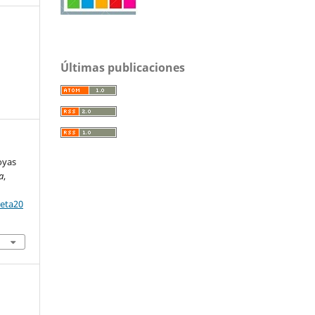
Últimas publicaciones
joyas
a
,
reta20