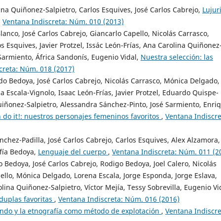
ina Quiñonez-Salpietro, Carlos Esquives, José Carlos Cabrejo,
Lujur
,
Ventana Indiscreta: Núm. 010 (2013)
anco, José Carlos Cabrejo, Giancarlo Capello, Nicolás Carrasco,
 Esquives, Javier Protzel, Issác León-Frías, Ana Carolina Quiñonez
Sarmiento, África Sandonís, Eugenio Vidal,
Nuestra selección: las
creta: Núm. 018 (2017)
rdo Bedoya, José Carlos Cabrejo, Nicolás Carrasco, Mónica Delgado,
a Escala-Vignolo, Isaac León-Frías, Javier Protzel, Eduardo Quispe-
iñonez-Salpietro, Alessandra Sánchez-Pinto, José Sarmiento, Enri
 do it!: nuestros personajes femeninos favoritos
,
Ventana Indiscre
chez-Padilla, José Carlos Cabrejo, Carlos Esquives, Alex Alzamora,
ofía Bedoya,
Lenguaje del cuerpo
,
Ventana Indiscreta: Núm. 011 (2
 Bedoya, José Carlos Cabrejo, Rodigo Bedoya, Joel Calero, Nicolás
ello, Mónica Delgado, Lorena Escala, Jorge Esponda, Jorge Eslava,
lina Quiñonez-Salpietro, Víctor Mejía, Tessy Sobrevilla, Eugenio Vi
duplas favoritas
,
Ventana Indiscreta: Núm. 016 (2016)
ondo y la etnografía como método de explotación
,
Ventana Indiscre