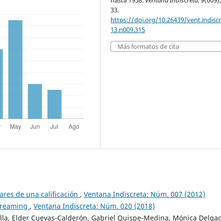
hasta 1958.
Ventana Indiscreta
,
9
(009),
33.
https://doi.org/10.26439/vent.indisc
13.n009.315
Más formatos de cita
ares de una calificación
,
Ventana Indiscreta: Núm. 007 (2012)
streaming
,
Ventana Indiscreta: Núm. 020 (2018)
la, Elder Cuevas-Calderón, Gabriel Quispe-Medina, Mónica Delga