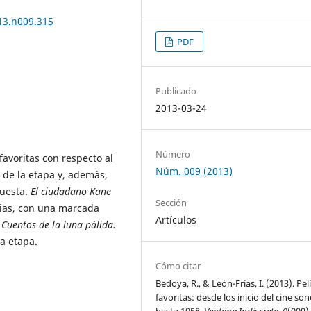
013.n009.315
PDF
Publicado
2013-03-24
Número
favoritas con respecto al
Núm. 009 (2013)
r de la etapa y, además,
cuesta.
El ciudadano Kane
Sección
cias, con una marcada
Artículos
y
Cuentos de la luna pálida.
a etapa.
Cómo citar
Bedoya, R., & León-Frías, I. (2013). Pel
favoritas: desde los inicio del cine so