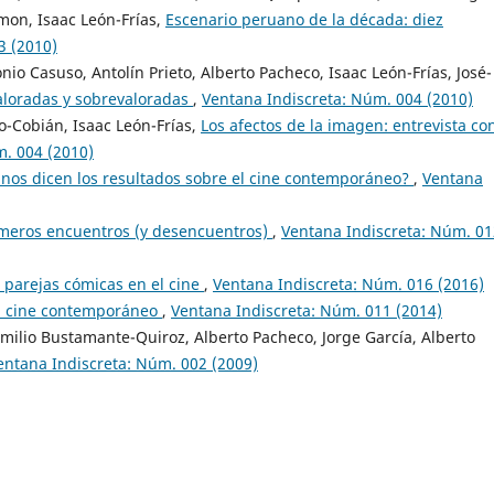
mon, Isaac León-Frías,
Escenario peruano de la década: diez
3 (2010)
nio Casuso, Antolín Prieto, Alberto Pacheco, Isaac León-Frías, José-
loradas y sobrevaloradas
,
Ventana Indiscreta: Núm. 004 (2010)
o-Cobián, Isaac León-Frías,
Los afectos de la imagen: entrevista co
m. 004 (2010)
nos dicen los resultados sobre el cine contemporáneo?
,
Ventana
primeros encuentros (y desencuentros)
,
Ventana Indiscreta: Núm. 01
: parejas cómicas en el cine
,
Ventana Indiscreta: Núm. 016 (2016)
el cine contemporáneo
,
Ventana Indiscreta: Núm. 011 (2014)
Emilio Bustamante-Quiroz, Alberto Pacheco, Jorge García, Alberto
entana Indiscreta: Núm. 002 (2009)