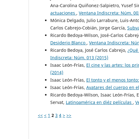
Ana-Carolina Quiñonez-Salpietro, Yusef Si
actuaciones
,
Ventana Indiscreta: Núm. 00
Mónica Delgado, Julio Larrabure, Luis-Anto
Carlos Cabrejo-Cobián, Jorge García,
Subva
Ricardo Bedoya-Wilson, José-Carlos Cabrej
Desiderio Blanco
,
Ventana Indiscreta: Nú
Ricardo Bedoya, José Carlos Cabrejo,
¿Qué 
Indiscreta: Núm. 013 (2015)
Isaac León-Frías,
El cine y las artes: los 
(2014)
Isaac León-Frías,
El tonto y el menos tonto
Isaac León-Frías,
Avatares del cuerpo en 
Ricardo Bedoya-Wilson, Isaac León-Frías, 
Servat,
Latinoamérica en diéz películas
,
V
<<
<
1
2
3
4
>
>>