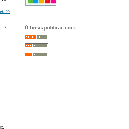
 30-
reta20
Últimas publicaciones
do,