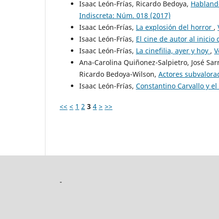
Isaac León-Frías, Ricardo Bedoya,
Hablando
Indiscreta: Núm. 018 (2017)
Isaac León-Frías,
La explosión del horror
,
Isaac León-Frías,
El cine de autor al inicio
Isaac León-Frías,
La cinefilia, ayer y hoy
,
V
Ana-Carolina Quiñonez-Salpietro, José Sarm
Ricardo Bedoya-Wilson,
Actores subvalora
Isaac León-Frías,
Constantino Carvallo y el
<<
<
1
2
3
4
>
>>
-