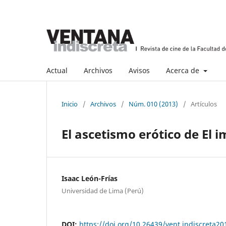
Actual
Archivos
Avisos
Acerca de
Inicio
/
Archivos
/
Núm. 010 (2013)
/
Artículos
El ascetismo erótico de El i
Isaac León-Frías
Universidad de Lima (Perú)
DOI:
https://doi.org/10.26439/vent.indiscreta2