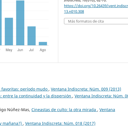
Indiscreta
,
10
(010), 62-70.
https://doi.org/10.26439/vent.indisc
13.n010.308
Más formatos de cita
s favoritas: período mudo
,
Ventana Indiscreta: Núm. 009 (2013)
ica: entre la continuidad y la dispersión
,
Ventana Indiscreta: Núm. 0
drigo Núñez-Mas,
Cineastas de culto: la otra mirada
,
Ventana
(¿y mañana?)
,
Ventana Indiscreta: Núm. 018 (2017)