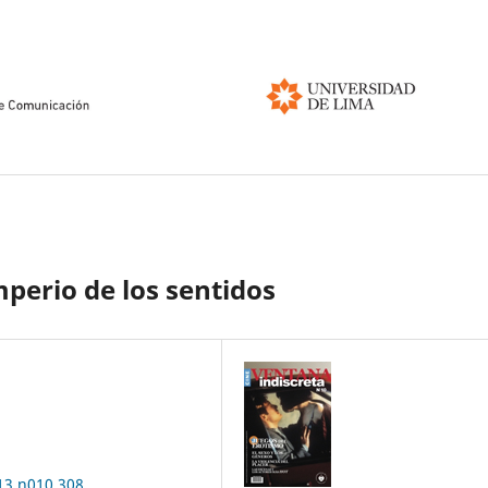
mperio de los sentidos
013.n010.308