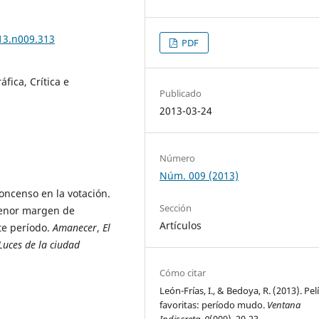
013.n009.313
PDF
fica, Crítica e
Publicado
2013-03-24
Número
Núm. 009 (2013)
oncenso en la votación.
Sección
menor margen de
Artículos
te período.
Amanecer
,
El
Luces de la ciudad
Cómo citar
León-Frías, I., & Bedoya, R. (2013). Pel
favoritas: período mudo.
Ventana