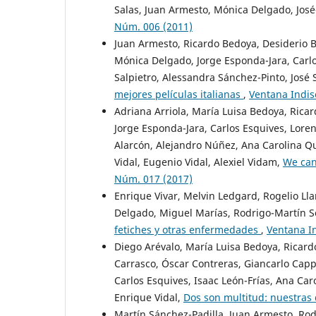
Salas, Juan Armesto, Mónica Delgado, Jos
Núm. 006 (2011)
Juan Armesto, Ricardo Bedoya, Desiderio Bl
Mónica Delgado, Jorge Esponda-Jara, Carlos
Salpietro, Alessandra Sánchez-Pinto, José 
mejores películas italianas
,
Ventana Indis
Adriana Arriola, María Luisa Bedoya, Rica
Jorge Esponda-Jara, Carlos Esquives, Loren
Alarcón, Alejandro Núñez, Ana Carolina Qu
Vidal, Eugenio Vidal, Alexiel Vidam,
We can
Núm. 017 (2017)
Enrique Vivar, Melvin Ledgard, Rogelio Ll
Delgado, Miguel Marías, Rodrigo-Martín Se
fetiches y otras enfermedades
,
Ventana I
Diego Arévalo, María Luisa Bedoya, Ricardo
Carrasco, Óscar Contreras, Giancarlo Capp
Carlos Esquives, Isaac León-Frías, Ana Caro
Enrique Vidal,
Dos son multitud: nuestras 
Martín Sánchez-Padilla, Juan Armesto, Ro