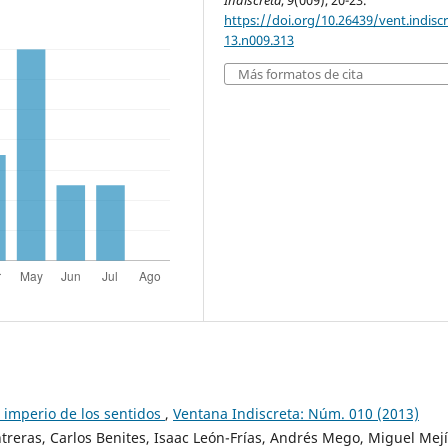
Indiscreta
,
9
(009), 20-23.
https://doi.org/10.26439/vent.indisc
13.n009.313
Más formatos de cita
l imperio de los sentidos
,
Ventana Indiscreta: Núm. 010 (2013)
reras, Carlos Benites, Isaac León-Frías, Andrés Mego, Miguel Mejí