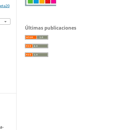
reta20
Últimas publicaciones
a-