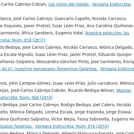
é-Carlos Cabrejo-Cobian,
Los mitos del miedo
,
Ventana Indiscreta:
anco, José Carlos Cabrejo, Giancarlo Capello, Nicolás Carrasco,
 Esquives, Javier Protzel, Issác León-Frías, Ana Carolina Quiñonez
Sarmiento, África Sandonís, Eugenio Vidal,
Nuestra selección: las
creta: Núm. 018 (2017)
rdo Bedoya, José Carlos Cabrejo, Nicolás Carrasco, Mónica Delgado,
a Escala-Vignolo, Isaac León-Frías, Javier Protzel, Eduardo Quispe-
iñonez-Salpietro, Alessandra Sánchez-Pinto, José Sarmiento, Enri
 do it!: nuestros personajes femeninos favoritos
,
Ventana Indiscre
anos, John Campos-Gómez, Isaac León-Frías, Julio Larrabure, Mónic
ijas, José-Carlos Cabrejo-Cobián, Ricardo Bedoya-Wilson,
Manías,
ndiscreta: Núm. 004 (2010)
 Bedoya, José Carlos Cabrejo, Rodigo Bedoya, Joel Calero, Nicolás
ello, Mónica Delgado, Lorena Escala, Jorge Esponda, Jorge Eslava,
lina Quiñonez-Salpietro, Víctor Mejía, Tessy Sobrevilla, Eugenio Vi
duplas favoritas
,
Ventana Indiscreta: Núm. 016 (2016)
drigo Bedoya, Mónica Delgado, Alberto Matsuura-Sonoda, José-Carl