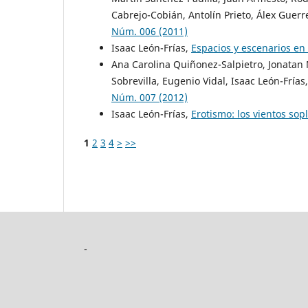
Cabrejo-Cobián, Antolín Prieto, Álex Guerr
Núm. 006 (2011)
Isaac León-Frías,
Espacios y escenarios en
Ana Carolina Quiñonez-Salpietro, Jonatan
Sobrevilla, Eugenio Vidal, Isaac León-Frías
Núm. 007 (2012)
Isaac León-Frías,
Erotismo: los vientos so
1
2
3
4
>
>>
-