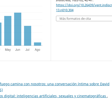
Indiscreta
,
10
(010), 42-47.
https://doi.org/10.26439/vent.indisc
13.n010.304
Más formatos de cita
 fuego camina con nosotros: una conversación íntima sobre David
5)
os digital: inteligencias artificiales, sexuales y cinematográficas
,