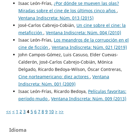
Isaac León-Frías,
¿Por dónde se mueven las olas?
Miradas sobre el cine de los últimos cinco años
,
Ventana Indiscreta: Núm. 013 (2015)
José-Carlos Cabrejo-Cobián,
Un cine sobre el cine: la
metaficción
,
Ventana Indiscreta: Núm. 004 (2010)
Isaac León-Frías,
Los meandros de la corrupción en el
cine de ficción
,
Ventana Indiscreta: Núm. 021 (2019)
John Campos-Gómez, Luis Casuso, Elder Cuevas-
Calderón, José-Carlos Cabrejo-Cobián, Mónica
Delgado, Ricardo Bedoya-Wilson, Óscar Contreras,
Cine norteamericano: diez actores
,
Ventana
Indiscreta: Núm. 001 (2009)
Isaac León-Frías, Ricardo Bedoya,
Películas favoritas:
período mudo
,
Ventana Indiscreta: Núm. 009 (2013)
<<
<
1
2
3
4
5
6
7
8
9
10
>
>>
Idioma